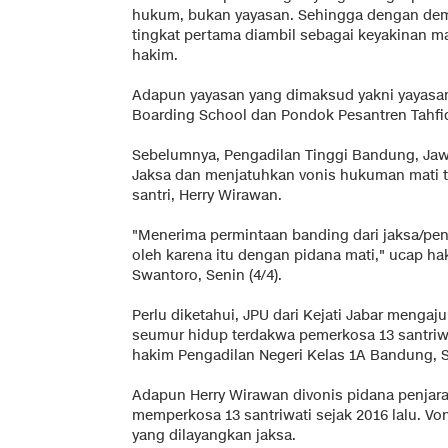
hukum, bukan yayasan. Sehingga dengan dem
tingkat pertama diambil sebagai keyakinan maj
hakim.
Adapun yayasan yang dimaksud yakni yayasan
Boarding School dan Pondok Pesantren Tahfi
Sebelumnya, Pengadilan Tinggi Bandung, Jaw
Jaksa dan menjatuhkan vonis hukuman mati 
santri, Herry Wirawan.
"Menerima permintaan banding dari jaksa/
oleh karena itu dengan pidana mati," ucap ha
Swantoro, Senin (4/4).
Perlu diketahui, JPU dari Kejati Jabar menga
seumur hidup terdakwa pemerkosa 13 santriw
hakim Pengadilan Negeri Kelas 1A Bandung, Se
Adapun Herry Wirawan divonis pidana penjara
memperkosa 13 santriwati sejak 2016 lalu. Voni
yang dilayangkan jaksa.