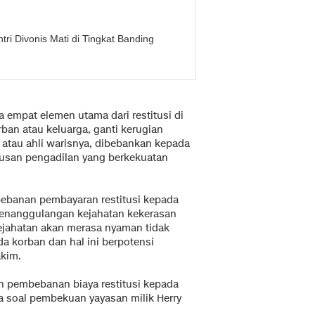
i Divonis Mati di Tingkat Banding
empat elemen utama dari restitusi di
rban atau keluarga, ganti kerugian
an atau ahli warisnya, dibebankan kepada
tusan pengadilan yang berkekuatan
bebanan pembayaran restitusi kepada
penanggulangan kejahatan kekerasan
ejahatan akan merasa nyaman tidak
da korban dan hal ini berpotensi
akim.
 pembebanan biaya restitusi kepada
a soal pembekuan yayasan milik Herry