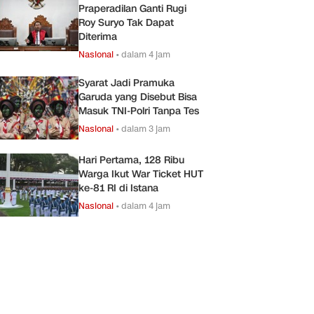
Praperadilan Ganti Rugi
Roy Suryo Tak Dapat
Diterima
Nasional
•
dalam 4 jam
Syarat Jadi Pramuka
Garuda yang Disebut Bisa
Masuk TNI-Polri Tanpa Tes
Nasional
•
dalam 3 jam
Hari Pertama, 128 Ribu
Warga Ikut War Ticket HUT
ke-81 RI di Istana
Nasional
•
dalam 4 jam