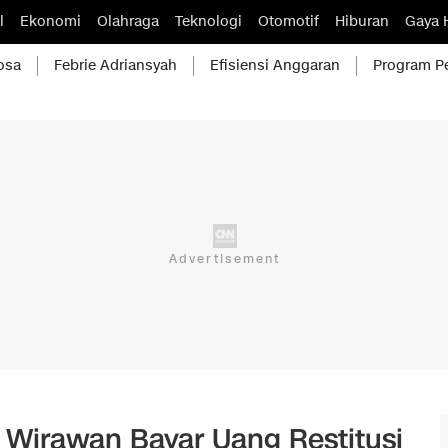
l
Ekonomi
Olahraga
Teknologi
Otomotif
Hiburan
Gaya 
osa
Febrie Adriansyah
Efisiensi Anggaran
Program P
y Wirawan Bayar Uang Restitusi