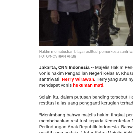
Hakim memutuskan biaya restitusi pemerkosa santriw
FOTO/NOVRIAN ARBI)
Jakarta, CNN Indonesia
--
Majelis Hakim Pen
vonis hakim Pengadilan Negeri Kelas IA Khu
santriwati,
Herry Wirawan
. Herry yang awaln
mendapat vonis
hukuman mati
.
Selain itu, dalam putusan banding tersebut 
restitusi alias uang pengganti kerugian terh
"Menimbang bahwa majelis hakim tingkat pe
membebankan restitusi kepada Kementerian
Perlindungan Anak Republik Indonesia. Bahw
positif yang berlaku," tutur Ketua Majelis Ha