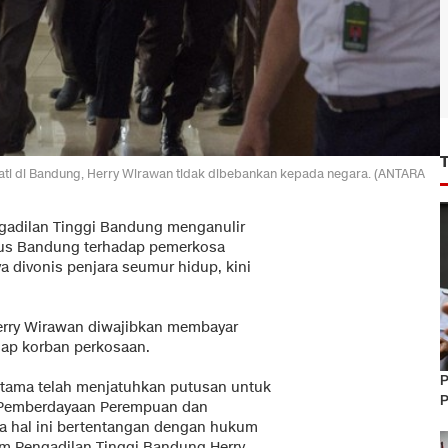
ati di Bandung, Herry Wirawan tidak dibebankan kepada negara. (ANTARA
gadilan Tinggi Bandung menganulir
sus Bandung terhadap pemerkosa
ya divonis penjara seumur hidup, kini
Herry Wirawan diwajibkan membayar
adap korban perkosaan.
P
rtama telah menjatuhkan putusan untuk
P
 Pemberdayaan Perempuan dan
a hal ini bertentangan dengan hukum
kim Pengadilan Tinggi Bandung Herry