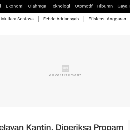
l
Ekonomi
Olahraga
Teknologi
Otomotif
Hiburan
Gaya 
Mutiara Sentosa
Febrie Adriansyah
Efisiensi Anggaran
Pelayan Kantin, Diperiksa Propam