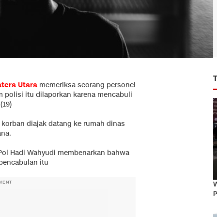
tera Utara
memeriksa seorang personel
 polisi itu dilaporkan karena mencabuli
(19)
 korban diajak datang ke rumah dinas
ana.
Pol Hadi Wahyudi membenarkan bahwa
pencabulan itu
MENT
W
P