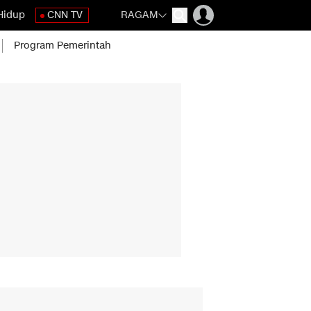
Hidup
CNN TV
RAGAM
Program Pemerintah