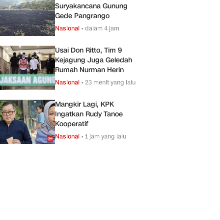
Suryakancana Gunung
Gede Pangrango
Nasional
•
dalam 4 jam
Usai Don Ritto, Tim 9
Kejagung Juga Geledah
Rumah Nurman Herin
Nasional
•
23 menit yang lalu
Mangkir Lagi, KPK
Ingatkan Rudy Tanoe
Kooperatif
Nasional
•
1 jam yang lalu