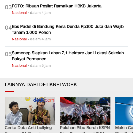
FOTO: Ribuan Pesilat Ramaikan HBKB Jakarta
0
3
Nasional
•
dalam 4 jam
Bos Padel di Bandung Kena Denda Rp100 Juta dan Wajib
0
4
Tanam 1.000 Pohon
Nasional
•
dalam 4 jam
Sumenep Siapkan Lahan 7,1 Hektare Jadi Lokasi Sekolah
0
5
Rakyat Permanen
Nasional
•
dalam 5 jam
LAINNYA DARI DETIKNETWORK
Cerita Duta Anti-bullying
Puluhan Ribu Buruh KSPN
Makin Ca