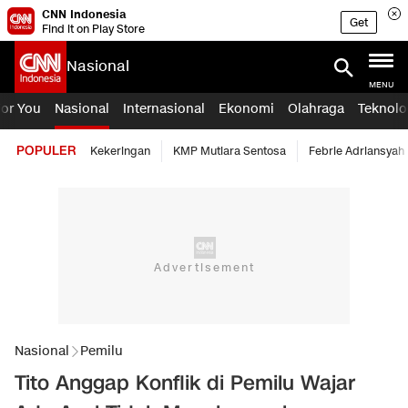
CNN Indonesia
Get
Find it on Play Store
Nasional
MENU
For You
Nasional
Internasional
Ekonomi
Olahraga
Teknolo
POPULER
Kekeringan
KMP Mutiara Sentosa
Febrie Adriansyah
Nasional
Pemilu
Tito Anggap Konflik di Pemilu Wajar