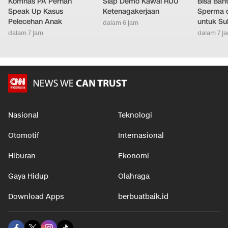
Komnas PA Pernah
Siap Demo Kawal RUU
Bisa Ban
Speak Up Kasus
Ketenagakerjaan
Sperma 
Pelecehan Anak
untuk Su
dalam 6 jam
dalam 7 jam
dalam 7 j
Nasional
Teknologi
Otomotif
Internasional
Hiburan
Ekonomi
Gaya Hidup
Olahraga
Download Apps
berbuatbaik.id