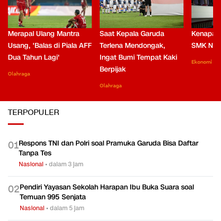
Merapal Ulang Mantra
Saat Kepala Garuda
Kenapa B
Usang, 'Balas di Piala AFF
Terlena Mendongak,
SMK Nga
Dua Tahun Lagi'
Ingat Bumi Tempat Kaki
Ekonomi
Berpijak
Olahraga
Olahraga
TERPOPULER
Respons TNI dan Polri soal Pramuka Garuda Bisa Daftar
0
1
Tanpa Tes
Nasional
•
dalam 3 jam
Pendiri Yayasan Sekolah Harapan Ibu Buka Suara soal
0
2
Temuan 995 Senjata
Nasional
•
dalam 5 jam