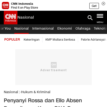
CNN Indonesia
Get
Find it on Play Store
Nasional
MENU
For You
Nasional
Internasional
Ekonomi
Olahraga
Teknolo
POPULER
Kekeringan
KMP Mutiara Sentosa
Febrie Adriansyah
Nasional
Hukum & Kriminal
Penyanyi Rossa dan Ello Absen