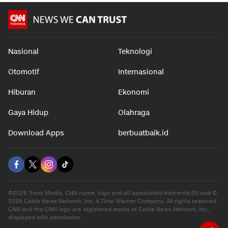
Nasional
Teknologi
Otomotif
Internasional
Hiburan
Ekonomi
Gaya Hidup
Olahraga
Download Apps
berbuatbaik.id
©2026 Trans Media, CNN name, logo and all associated elements (R) and ©
2026 Cable News Network, Inc. A Time Warner Company. All rights reserved.
CNN and the CNN logo are registered marks of Cable News Network, Inc.,
displayed with permission.