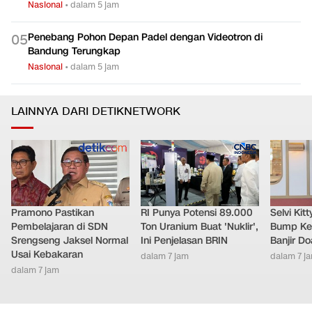
Nasional
•
dalam 5 jam
Penebang Pohon Depan Padel dengan Videotron di
0
5
Bandung Terungkap
Nasional
•
dalam 5 jam
LAINNYA DARI DETIKNETWORK
Pramono Pastikan
RI Punya Potensi 89.000
Selvi Ki
Pembelajaran di SDN
Ton Uranium Buat 'Nuklir',
Bump Ke
Srengseng Jaksel Normal
Ini Penjelasan BRIN
Banjir D
Usai Kebakaran
dalam 7 jam
dalam 7 j
dalam 7 jam