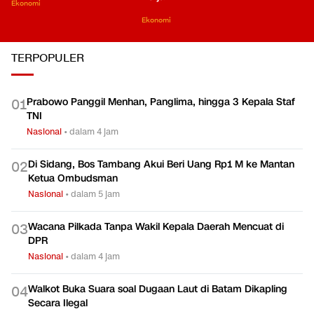
Ekonomi
Ekonomi
TERPOPULER
Prabowo Panggil Menhan, Panglima, hingga 3 Kepala Staf
0
1
TNI
Nasional
•
dalam 4 jam
Di Sidang, Bos Tambang Akui Beri Uang Rp1 M ke Mantan
0
2
Ketua Ombudsman
Nasional
•
dalam 5 jam
Wacana Pilkada Tanpa Wakil Kepala Daerah Mencuat di
0
3
DPR
Nasional
•
dalam 4 jam
Walkot Buka Suara soal Dugaan Laut di Batam Dikapling
0
4
Secara Ilegal