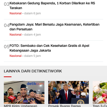
Kebakaran Gedung Bapenda, 1 Korban Dilarikan ke RS
0
3
Tarakan
Nasional
•
dalam 6 jam
Pangdam Jaya: Mari Bersatu Jaga Keamanan, Ketertiban
0
4
dan Persatuan
Nasional
•
dalam 4 jam
FOTO: Sembako dan Cek Kesehatan Gratis di Apel
0
5
Kebangsaan Jaga Jakarta
Nasional
•
dalam 5 jam
LAINNYA DARI DETIKNETWORK
MPR Kirim Undangan
Proyek Ruang Dansa
Tren 3-Co