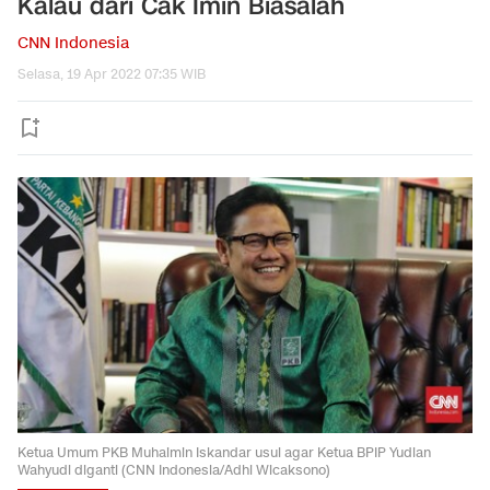
Kalau dari Cak Imin Biasalah
CNN Indonesia
Selasa, 19 Apr 2022 07:35 WIB
Ketua Umum PKB Muhaimin Iskandar usul agar Ketua BPIP Yudian
Wahyudi diganti (CNN Indonesia/Adhi Wicaksono)