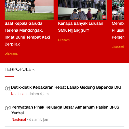
Saat Kepala Garuda
Kenapa Banyak Lulusan
Membaca
Terlena Mendongak,
SMK Nganggur?
RI usai M
Ingat Bumi Tempat Kaki
Persen di
Ekonomi
Berpijak
Ekonomi
Olahraga
TERPOPULER
Detik-detik Kebakaran Hebat Lahap Gedung Bapenda DKI
0
1
Nasional
•
dalam 4 jam
Pernyataan Pihak Keluarga Besar Almarhum Pasien BPJS
0
2
Yurizal
Nasional
•
dalam 5 jam