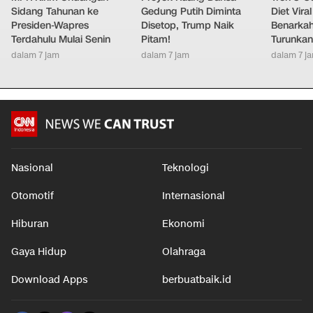
Sidang Tahunan ke
Gedung Putih Diminta
Diet Viral
Presiden-Wapres
Disetop, Trump Naik
Benarkah
Terdahulu Mulai Senin
Pitam!
Turunkan
dalam 7 jam
dalam 7 jam
dalam 7 j
Nasional
Teknologi
Otomotif
Internasional
Hiburan
Ekonomi
Gaya Hidup
Olahraga
Download Apps
berbuatbaik.id