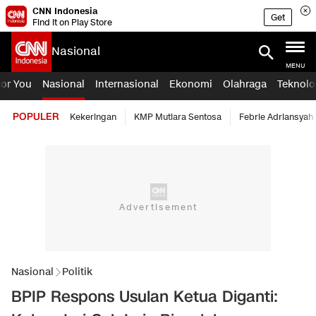
CNN Indonesia
Get
Find it on Play Store
Nasional
MENU
For You
Nasional
Internasional
Ekonomi
Olahraga
Teknolo
POPULER
Kekeringan
KMP Mutiara Sentosa
Febrie Adriansyah
Nasional
Politik
BPIP Respons Usulan Ketua Diganti: