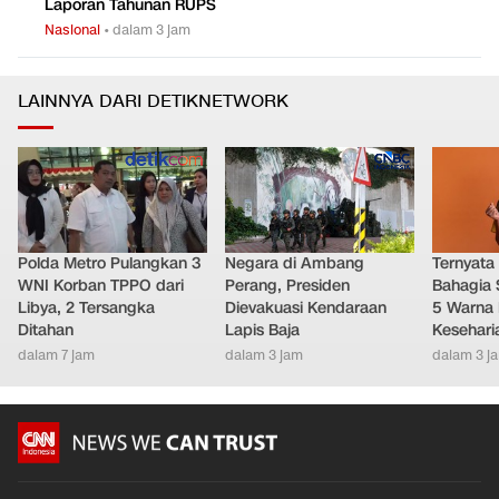
Laporan Tahunan RUPS
Nasional
•
dalam 3 jam
LAINNYA DARI DETIKNETWORK
Polda Metro Pulangkan 3
Negara di Ambang
Ternyata
WNI Korban TPPO dari
Perang, Presiden
Bahagia 
Libya, 2 Tersangka
Dievakuasi Kendaraan
5 Warna 
Ditahan
Lapis Baja
Kesehari
dalam 7 jam
dalam 3 jam
dalam 3 j