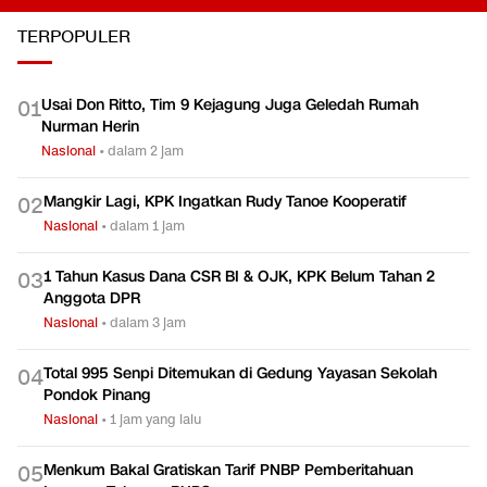
TERPOPULER
Usai Don Ritto, Tim 9 Kejagung Juga Geledah Rumah
0
1
Nurman Herin
Nasional
•
dalam 2 jam
Mangkir Lagi, KPK Ingatkan Rudy Tanoe Kooperatif
0
2
Nasional
•
dalam 1 jam
1 Tahun Kasus Dana CSR BI & OJK, KPK Belum Tahan 2
0
3
Anggota DPR
Nasional
•
dalam 3 jam
Total 995 Senpi Ditemukan di Gedung Yayasan Sekolah
0
4
Pondok Pinang
Nasional
•
1 jam yang lalu
Menkum Bakal Gratiskan Tarif PNBP Pemberitahuan
0
5