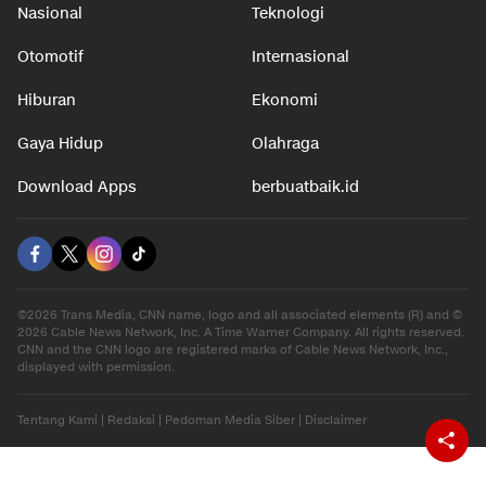
Nasional
Teknologi
Otomotif
Internasional
Hiburan
Ekonomi
Gaya Hidup
Olahraga
Download Apps
berbuatbaik.id
©2026 Trans Media, CNN name, logo and all associated elements (R) and ©
2026 Cable News Network, Inc. A Time Warner Company. All rights reserved.
CNN and the CNN logo are registered marks of Cable News Network, Inc.,
displayed with permission.
Tentang Kami
|
Redaksi
|
Pedoman Media Siber
|
Disclaimer