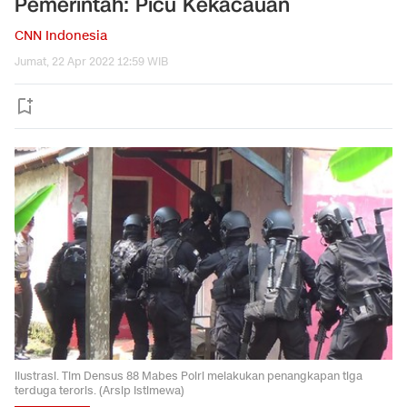
Pemerintah: Picu Kekacauan
CNN Indonesia
Jumat, 22 Apr 2022 12:59 WIB
Ilustrasi. Tim Densus 88 Mabes Polri melakukan penangkapan tiga
terduga teroris. (Arsip Istimewa)