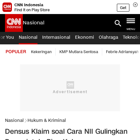
CNN Indonesia
Get
Find it on Play Store
Nasional
MENU
For You
Nasional
Internasional
Ekonomi
Olahraga
Teknolo
POPULER
Kekeringan
KMP Mutiara Sentosa
Febrie Adriansyah
Nasional
Hukum & Kriminal
Densus Klaim soal Cara NII Gulingkan