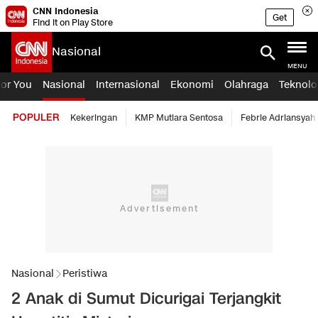
CNN Indonesia
Get
Find it on Play Store
Nasional
MENU
For You
Nasional
Internasional
Ekonomi
Olahraga
Teknolo
POPULER
Kekeringan
KMP Mutiara Sentosa
Febrie Adriansyah
Nasional
Peristiwa
2 Anak di Sumut Dicurigai Terjangkit