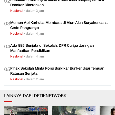
0
2
Damkar Dikerahkan
Nasional
•
dalam 3 jam
Momen Api Karhutla Membara di Alun-Alun Suryakencana
0
3
Gede Pangrango
Nasional
•
dalam 4 jam
Ada 995 Senjata di Sekolah, DPR Curiga Jaringan
0
4
Manfaatkan Pendidikan
Nasional
•
dalam 4 jam
Pihak Sekolah Minta Polisi Bongkar Bunker Usai Temuan
0
5
Ratusan Senjata
Nasional
•
dalam 2 jam
LAINNYA DARI DETIKNETWORK