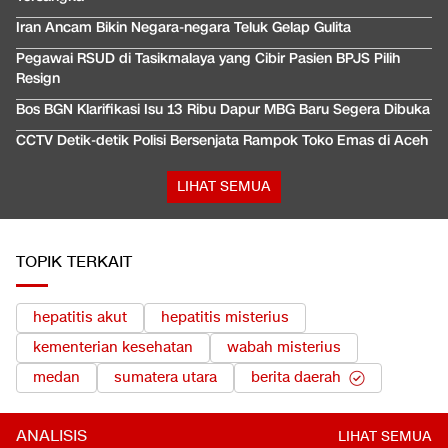
Iran Ancam Bikin Negara-negara Teluk Gelap Gulita
Pegawai RSUD di Tasikmalaya yang Cibir Pasien BPJS Pilih
Resign
Bos BGN Klarifikasi Isu 13 Ribu Dapur MBG Baru Segera Dibuka
CCTV Detik-detik Polisi Bersenjata Rampok Toko Emas di Aceh
LIHAT SEMUA
TOPIK TERKAIT
hepatitis akut
hepatitis misterius
kementerian kesehatan
wabah misterius
medan
sumatera utara
berita daerah
ANALISIS
LIHAT SEMUA