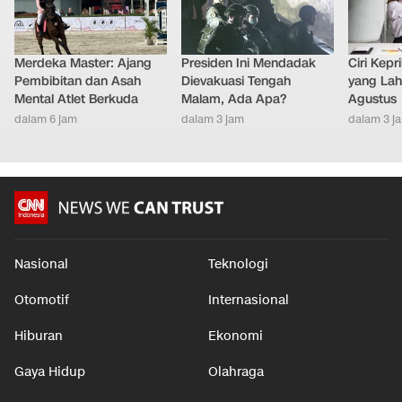
Merdeka Master: Ajang
Presiden Ini Mendadak
Ciri Kep
Pembibitan dan Asah
Dievakuasi Tengah
yang Lahi
Mental Atlet Berkuda
Malam, Ada Apa?
Agustus
dalam 6 jam
dalam 3 jam
dalam 3 j
Nasional
Teknologi
Otomotif
Internasional
Hiburan
Ekonomi
Gaya Hidup
Olahraga