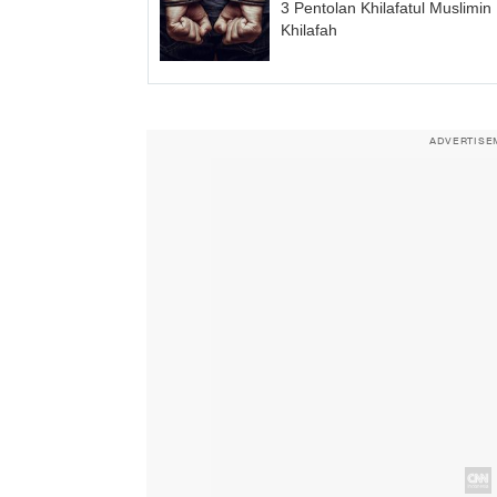
3 Pentolan Khilafatul Muslim
Khilafah
ADVERTISE