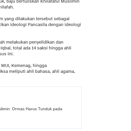
k, baju bertuliskan Khilafatul Muslimin
ilafah.
 yang dilakukan tersebut sebagai
kan ideologi Pancasila dengan ideologi
elah melakukan penyelidikan dan
qbal, total ada 14 saksi hingga ahli
us ini.
ri MUI, Kemenag, hingga
ksa meliputi ahli bahasa, ahli agama,
uslimin: Ormas Harus Tunduk pada