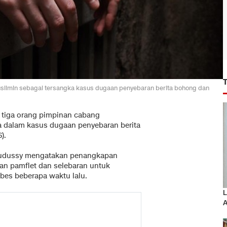
l Muslimin sebagai tersangka kasus dugaan penyebaran berita bohong dan
 tiga orang pimpinan cabang
a dalam kasus dugaan penyebaran berita
).
qudussy mengatakan penangkapan
an pamflet dan selebaran untuk
bes beberapa waktu lalu.
L
A