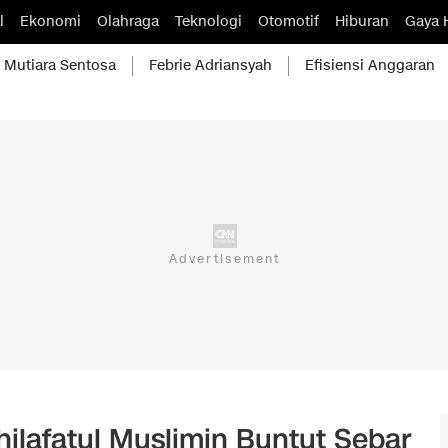
l
Ekonomi
Olahraga
Teknologi
Otomotif
Hiburan
Gaya 
Mutiara Sentosa
Febrie Adriansyah
Efisiensi Anggaran
ilafatul Muslimin Buntut Sebar