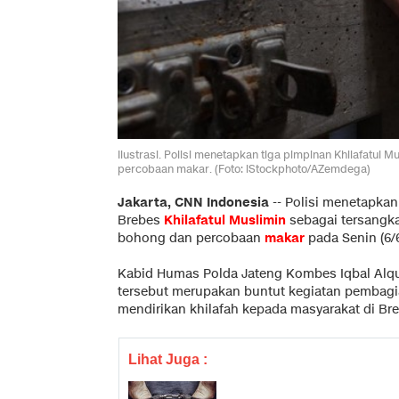
Ilustrasi. Polisi menetapkan tiga pimpinan Khilafatu
percobaan makar. (Foto: iStockphoto/AZemdega)
Jakarta, CNN Indonesia
--
Polisi menetapkan
Brebes
Khilafatul Muslimin
sebagai tersangk
bohong dan percobaan
makar
pada Senin (6/6
Kabid Humas Polda Jateng Kombes Iqbal Al
tersebut merupakan buntut kegiatan pembagi
mendirikan khilafah kepada masyarakat di Bre
Lihat Juga :