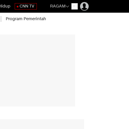
Hidup
CNN TV
RAGAM
Program Pemerintah