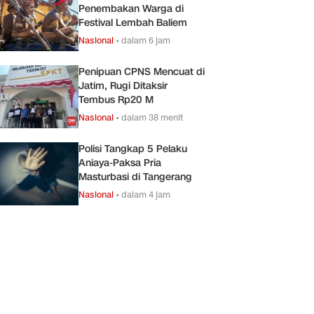
Penembakan Warga di
Festival Lembah Baliem
Nasional
•
dalam 6 jam
Penipuan CPNS Mencuat di
Jatim, Rugi Ditaksir
Tembus Rp20 M
Nasional
•
dalam 38 menit
Polisi Tangkap 5 Pelaku
Aniaya-Paksa Pria
Masturbasi di Tangerang
Nasional
•
dalam 4 jam