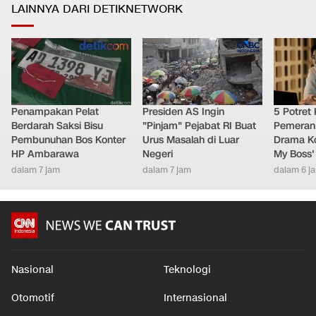
LAINNYA DARI DETIKNETWORK
Penampakan Pelat
Presiden AS Ingin
5 Potret
Berdarah Saksi Bisu
"Pinjam" Pejabat RI Buat
Pemeran
Pembunuhan Bos Konter
Urus Masalah di Luar
Drama Ko
HP Ambarawa
Negeri
My Boss'
dalam 7 jam
dalam 7 jam
dalam 6 j
Nasional
Teknologi
Otomotif
Internasional