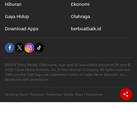
Hiburan
Ekonomi
Gaya Hidup
Olahraga
Download Apps
berbuatbaik.id
©2026 Trans Media, CNN name, logo and all associated elements (R) and ©
2026 Cable News Network, Inc. A Time Warner Company. All rights reserved.
CNN and the CNN logo are registered marks of Cable News Network, Inc.,
displayed with permission.
Tentang Kami
|
Redaksi
|
Pedoman Media Siber
|
Disclaimer