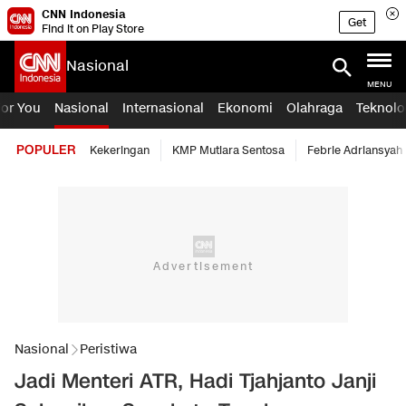
CNN Indonesia
Get
Find it on Play Store
Nasional
MENU
For You
Nasional
Internasional
Ekonomi
Olahraga
Teknolo
POPULER
Kekeringan
KMP Mutiara Sentosa
Febrie Adriansyah
Nasional
Peristiwa
Jadi Menteri ATR, Hadi Tjahjanto Janji