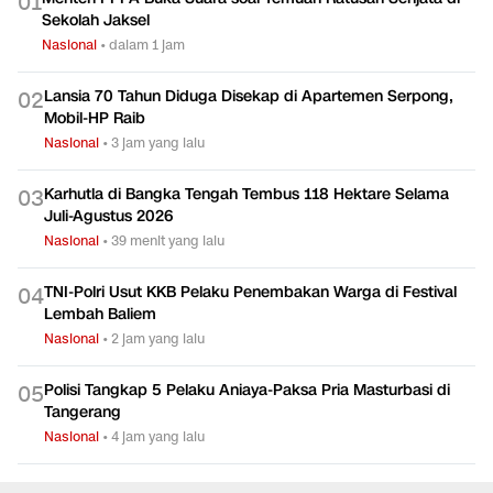
0
1
Sekolah Jaksel
Nasional
•
dalam 1 jam
Lansia 70 Tahun Diduga Disekap di Apartemen Serpong,
0
2
Mobil-HP Raib
Nasional
•
3 jam yang lalu
Karhutla di Bangka Tengah Tembus 118 Hektare Selama
0
3
Juli-Agustus 2026
Nasional
•
39 menit yang lalu
TNI-Polri Usut KKB Pelaku Penembakan Warga di Festival
0
4
Lembah Baliem
Nasional
•
2 jam yang lalu
Polisi Tangkap 5 Pelaku Aniaya-Paksa Pria Masturbasi di
0
5
Tangerang
Nasional
•
4 jam yang lalu