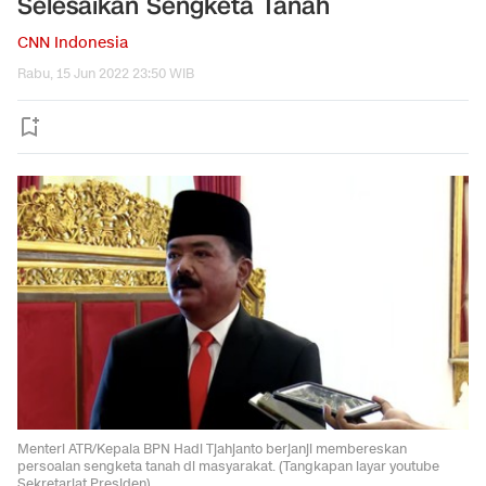
Selesaikan Sengketa Tanah
CNN Indonesia
Rabu, 15 Jun 2022 23:50 WIB
Menteri ATR/Kepala BPN Hadi Tjahjanto berjanji membereskan
persoalan sengketa tanah di masyarakat. (Tangkapan layar youtube
Sekretariat Presiden)