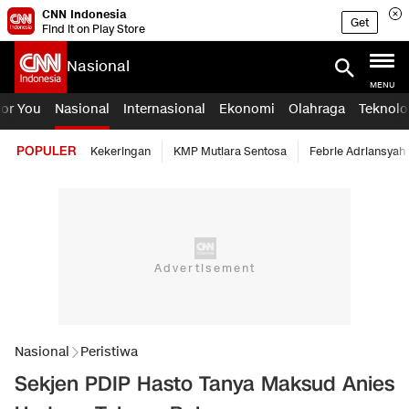
CNN Indonesia
Get
Find it on Play Store
Nasional
MENU
For You
Nasional
Internasional
Ekonomi
Olahraga
Teknolo
POPULER
Kekeringan
KMP Mutiara Sentosa
Febrie Adriansyah
Nasional
Peristiwa
Sekjen PDIP Hasto Tanya Maksud Anies