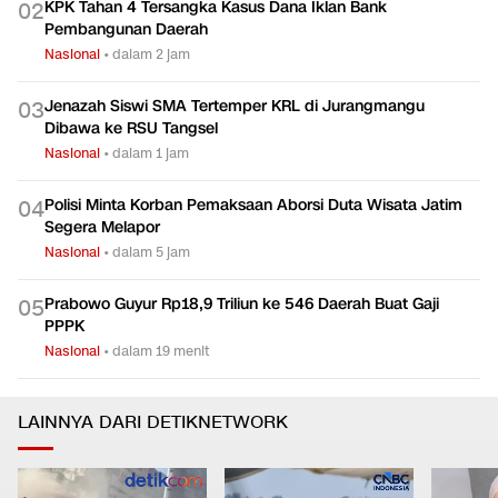
KPK Tahan 4 Tersangka Kasus Dana Iklan Bank
0
2
Pembangunan Daerah
Nasional
•
dalam 2 jam
Jenazah Siswi SMA Tertemper KRL di Jurangmangu
0
3
Dibawa ke RSU Tangsel
Nasional
•
dalam 1 jam
Polisi Minta Korban Pemaksaan Aborsi Duta Wisata Jatim
0
4
Segera Melapor
Nasional
•
dalam 5 jam
Prabowo Guyur Rp18,9 Triliun ke 546 Daerah Buat Gaji
0
5
PPPK
Nasional
•
dalam 19 menit
LAINNYA DARI DETIKNETWORK