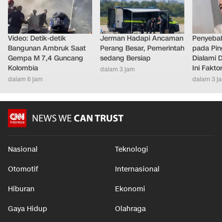
Video: Detik-detik
Jerman Hadapi Ancaman
Penyebab
Bangunan Ambruk Saat
Perang Besar, Pemerintah
pada Pin
Gempa M 7,4 Guncang
sedang Bersiap
Dialami D
Kolombia
Ini Fakt
dalam 3 jam
dalam 6 jam
dalam 3 j
Nasional
Teknologi
Otomotif
Internasional
Hiburan
Ekonomi
Gaya Hidup
Olahraga