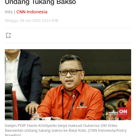
Undang Tukang Bakso
mts |
CNN Indonesia
Minggu, 26 Jun 2022 13:14 WIB
Sekjen PDIP Hasto Kristiyanto tanya maksud Gubernur DKI Anies
Baswedan undang tukang bakso ke Balai Kota. (CNN Indonesia/Andry
Novelino)