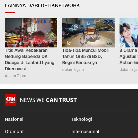
LAINNYA DARI DETIKNETWORK
Titik Awal Kebakaran
Tiba-Tiba Muncul Mobil
8 Drama 
Gedung Bapenda DKI
Tahun 1885 di BSD,
Agustus 
Diduga di Lantai 11 yang
Begini Bentuknya
Action h
Direnovasi
dalam 6 jam
dalam 7 j
dalam 7 jam
Nasional
Teknologi
Otomotif
Internasional