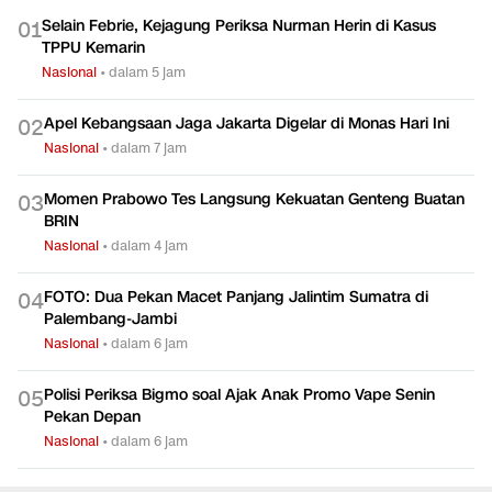
Selain Febrie, Kejagung Periksa Nurman Herin di Kasus
0
1
TPPU Kemarin
Nasional
•
dalam 5 jam
Apel Kebangsaan Jaga Jakarta Digelar di Monas Hari Ini
0
2
Nasional
•
dalam 7 jam
Momen Prabowo Tes Langsung Kekuatan Genteng Buatan
0
3
BRIN
Nasional
•
dalam 4 jam
FOTO: Dua Pekan Macet Panjang Jalintim Sumatra di
0
4
Palembang-Jambi
Nasional
•
dalam 6 jam
Polisi Periksa Bigmo soal Ajak Anak Promo Vape Senin
0
5
Pekan Depan
Nasional
•
dalam 6 jam