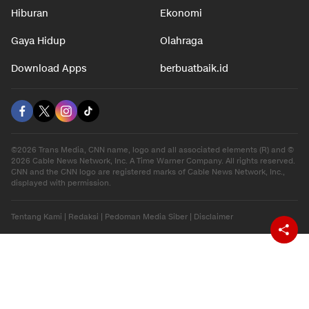
Hiburan
Ekonomi
Gaya Hidup
Olahraga
Download Apps
berbuatbaik.id
©2026 Trans Media, CNN name, logo and all associated elements (R) and ©
2026 Cable News Network, Inc. A Time Warner Company. All rights reserved.
CNN and the CNN logo are registered marks of Cable News Network, Inc.,
displayed with permission.
Tentang Kami
|
Redaksi
|
Pedoman Media Siber
|
Disclaimer