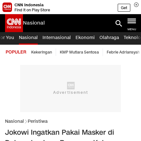
CNN Indonesia
Get
Find it on Play Store
Nasional
MENU
For You
Nasional
Internasional
Ekonomi
Olahraga
Teknolo
POPULER
Kekeringan
KMP Mutiara Sentosa
Febrie Adriansyah
Nasional
Peristiwa
Jokowi Ingatkan Pakai Masker di