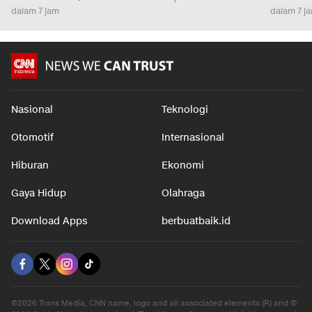
dalam 7 jam
dalam 7 j
Nasional
Teknologi
Otomotif
Internasional
Hiburan
Ekonomi
Gaya Hidup
Olahraga
Download Apps
berbuatbaik.id
©2026 Trans Media, CNN name, logo and all associated elements (R) and ©