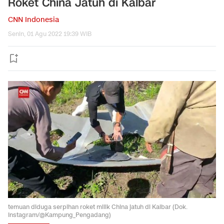
Roket China Jatuh di Kalbar
CNN Indonesia
Senin, 01 Agu 2022 19:39 WIB
temuan diduga serpihan roket milik China jatuh di Kalbar (Dok.
Instagram/@Kampung_Pengadang)