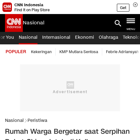
CNN Indonesia
Get
Find it on Play Store
Nasional
MENU
For You
Nasional
Internasional
Ekonomi
Olahraga
Teknolo
POPULER
Kekeringan
KMP Mutiara Sentosa
Febrie Adriansyah
Nasional
Peristiwa
Rumah Warga Bergetar saat Serpihan