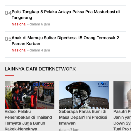
Polisi Tangkap 5 Pelaku Aniaya-Paksa Pria Masturbasi di
0
4
Tangerang
Nasional
•
dalam 6 jam
Anak di Mamuju Sulbar Diperkosa 15 Orang Termasuk 2
0
5
Paman Korban
Nasional
•
dalam 4 jam
LAINNYA DARI DETIKNETWORK
Video: Pelaku
Seberapa Panas Bumi di
Pasutri 
Penembakan di Thailand
Masa Depan? Ini Prediksi
Janin ya
Ternyata Juga Bunuh
Ilmuwan
Down Syn
Kakek-Neneknya
Tuai Pro
dalam 7 jam