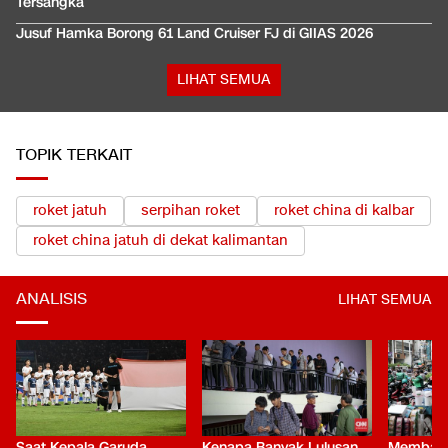
Tersangka
Jusuf Hamka Borong 61 Land Cruiser FJ di GIIAS 2026
LIHAT SEMUA
TOPIK TERKAIT
roket jatuh
serpihan roket
roket china di kalbar
roket china jatuh di dekat kalimantan
ANALISIS
LIHAT SEMUA
Saat Kepala Garuda
Kenapa Banyak Lulusan
Membaca