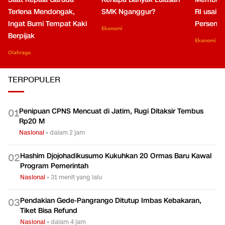
Terlena Mendongak,
SMK Nganggur?
RI usai M
Ingat Bumi Tempat Kaki
Persen di
Ekonomi
Berpijak
Ekonomi
Olahraga
TERPOPULER
Penipuan CPNS Mencuat di Jatim, Rugi Ditaksir Tembus
0
1
Rp20 M
Nasional
•
dalam 2 jam
Hashim Djojohadikusumo Kukuhkan 20 Ormas Baru Kawal
0
2
Program Pemerintah
Nasional
•
31 menit yang lalu
Pendakian Gede-Pangrango Ditutup Imbas Kebakaran,
0
3
Tiket Bisa Refund
Nasional
•
dalam 4 jam