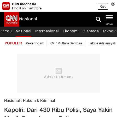
CNN Indonesia
Get
Find it on Play Store
Nasional
MENU
For You
Nasional
Internasional
Ekonomi
Olahraga
Teknolo
POPULER
Kekeringan
KMP Mutiara Sentosa
Febrie Adriansyah
Nasional
Hukum & Kriminal
Kapolri: Dari 430 Ribu Polisi, Saya Yakin