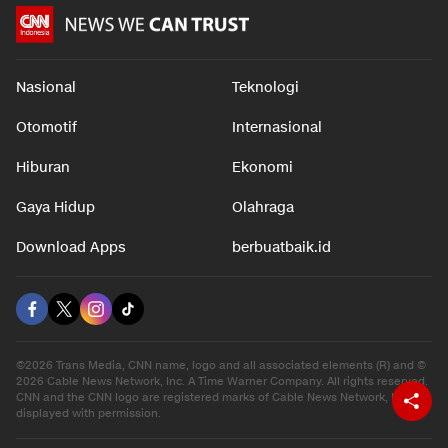
Nasional
Teknologi
Otomotif
Internasional
Hiburan
Ekonomi
Gaya Hidup
Olahraga
Download Apps
berbuatbaik.id
©2026 Trans Media, CNN name, logo and all associated elements (R) and ©
2026 Cable News Network, Inc. A Time Warner Company. All rights reserved.
CNN and the CNN logo are registered marks of Cable News Network, Inc.,
displayed with permission.