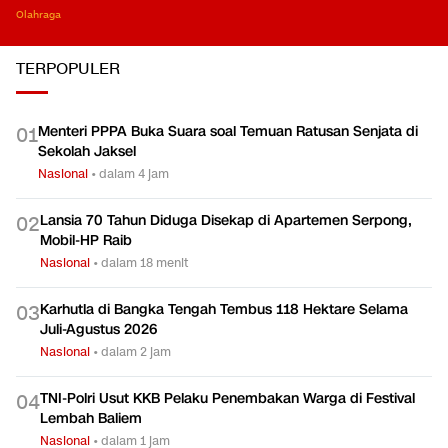
Olahraga
TERPOPULER
Menteri PPPA Buka Suara soal Temuan Ratusan Senjata di
0
1
Sekolah Jaksel
Nasional
•
dalam 4 jam
Lansia 70 Tahun Diduga Disekap di Apartemen Serpong,
0
2
Mobil-HP Raib
Nasional
•
dalam 18 menit
Karhutla di Bangka Tengah Tembus 118 Hektare Selama
0
3
Juli-Agustus 2026
Nasional
•
dalam 2 jam
TNI-Polri Usut KKB Pelaku Penembakan Warga di Festival
0
4
Lembah Baliem
Nasional
•
dalam 1 jam