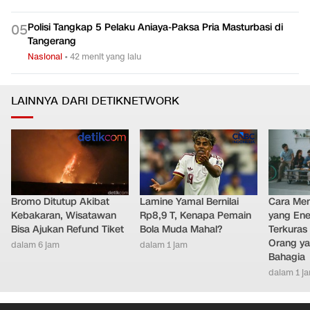
Polisi Tangkap 5 Pelaku Aniaya-Paksa Pria Masturbasi di
0
5
Tangerang
Nasional
•
42 menit yang lalu
LAINNYA DARI DETIKNETWORK
Bromo Ditutup Akibat
Lamine Yamal Bernilai
Cara Men
Kebakaran, Wisatawan
Rp8,9 T, Kenapa Pemain
yang Ene
Bisa Ajukan Refund Tiket
Bola Muda Mahal?
Terkuras
Orang ya
dalam 6 jam
dalam 1 jam
Bahagia
dalam 1 j