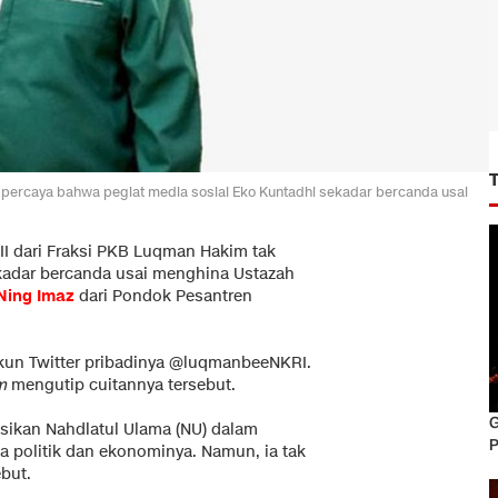
k percaya bahwa pegiat media sosial Eko Kuntadhi sekadar bercanda usai
II dari Fraksi PKB Luqman Hakim tak
adar bercanda usai menghina Ustazah
Ning Imaz
dari Pondok Pesantren
akun Twitter pribadinya @luqmanbeeNKRI.
m
mengutip cuitannya tersebut.
G
ikan Nahdlatul Ulama (NU) dalam
P
a politik dan ekonominya. Namun, ia tak
but.