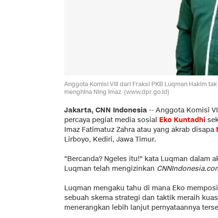
Anggota Komisi VIII dari Fraksi PKB Luqman Hakim ta
menghina Ning Imaz. (www.dpr.go.id)
Jakarta, CNN Indonesia
--
Anggota Komisi VI
percaya pegiat media sosial
Eko Kuntadhi
sek
Imaz Fatimatuz Zahra atau yang akrab disapa
Lirboyo, Kediri, Jawa Timur.
"Bercanda? Ngeles itu!" kata Luqman dalam 
Luqman telah mengizinkan
CNNIndonesia.co
Luqman mengaku tahu di mana Eko memposis
sebuah skema strategi dan taktik meraih kuas
menerangkan lebih lanjut pernyataannya terse