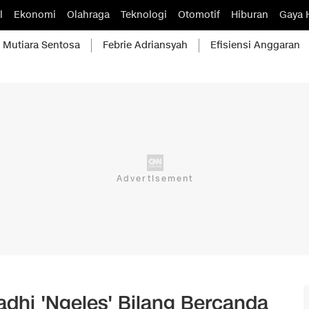
l
Ekonomi
Olahraga
Teknologi
Otomotif
Hiburan
Gaya 
Mutiara Sentosa
Febrie Adriansyah
Efisiensi Anggaran
adhi 'Ngeles' Bilang Bercanda