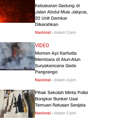
Kebakaran Gedung di
Jalan Abdul Muis Jakpus,
20 Unit Damkar
Dikerahkan
Nasional
•
dalam 3 jam
VIDEO
Momen Api Karhutla
Membara di Alun-Alun
Suryakencana Gede
Pangrango
Nasional
•
dalam 4 jam
Pihak Sekolah Minta Polisi
Bongkar Bunker Usai
Temuan Ratusan Senjata
Nasional
•
dalam 2 jam