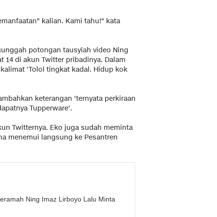
emanfaatan" kalian. Kami tahu!" kata
unggah potongan tausyiah video Ning
at 14 di akun Twitter pribadinya. Dalam
alimat 'Tolol tingkat kadal. Hidup kok
ambahkan keterangan 'ternyata perkiraan
dapatnya Tupperware'.
akun Twitternya. Eko juga sudah meminta
ana menemui langsung ke Pesantren
Ceramah Ning Imaz Lirboyo Lalu Minta