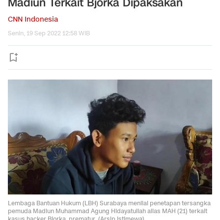
Madiun Terkait Bjorka Dipaksakan
CNN Indonesia
Senin, 19 Sep 2022 12:58 WIB
Lembaga Bantuan Hukum (LBH) Surabaya menilai penetapan tersangka
pemuda Madiun Muhammad Agung Hidayatullah alias MAH (21) terkait
kasus hacker Bjorka, prematur. (Arsip Istimewa)