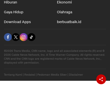
Hiburan
Ekonomi
Gaya Hidup
Olahraga
Download Apps
berbuatbaik.id
©2026 Trans Media, CNN name, logo and all associated elements (R) and ©
2026 Cable News Network, Inc. A Time Warner Company. All rights reserved.
CNN and the CNN logo are registered marks of Cable News Network, Inc.,
displayed with permission.
Tentang Kami
|
Redaksi
|
Pedoman Media Siber
|
Disclaimer