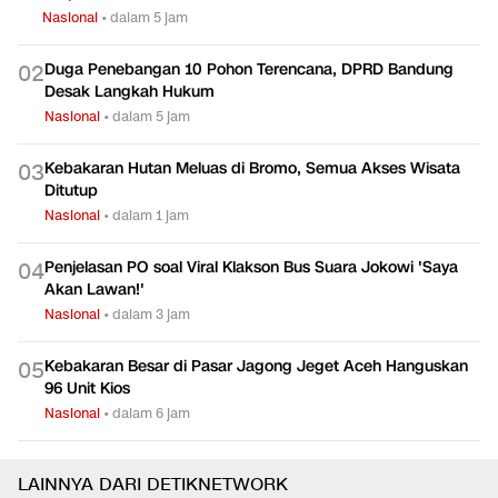
Nasional
•
dalam 5 jam
Duga Penebangan 10 Pohon Terencana, DPRD Bandung
0
2
Desak Langkah Hukum
Nasional
•
dalam 5 jam
Kebakaran Hutan Meluas di Bromo, Semua Akses Wisata
0
3
Ditutup
Nasional
•
dalam 1 jam
Penjelasan PO soal Viral Klakson Bus Suara Jokowi 'Saya
0
4
Akan Lawan!'
Nasional
•
dalam 3 jam
Kebakaran Besar di Pasar Jagong Jeget Aceh Hanguskan
0
5
96 Unit Kios
Nasional
•
dalam 6 jam
LAINNYA DARI DETIKNETWORK