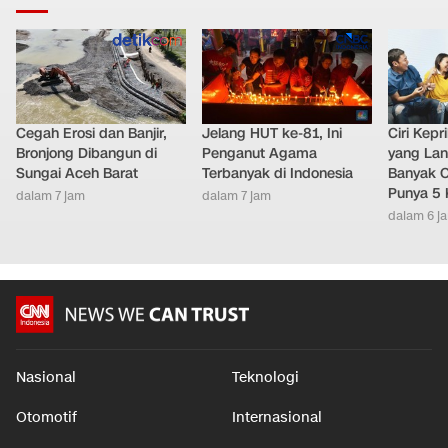
Cegah Erosi dan Banjir,
Jelang HUT ke-81, Ini
Ciri Kep
Bronjong Dibangun di
Penganut Agama
yang Lan
Sungai Aceh Barat
Terbanyak di Indonesia
Banyak O
Punya 5 
dalam 7 jam
dalam 7 jam
dalam 6 j
Nasional
Teknologi
Otomotif
Internasional