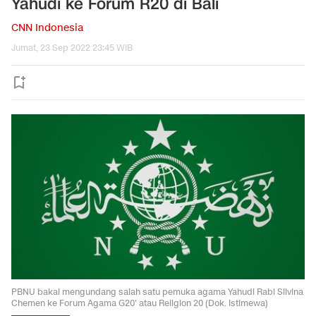
Yahudi ke Forum R20 di Bali
CNN Indonesia
Jumat, 23 Sep 2022 23:45 WIB
PBNU bakal mengundang salah satu pemuka agama Yahudi Rabi Silvina
Chemen ke Forum Agama G20' atau Religion 20 (Dok. Istimewa)