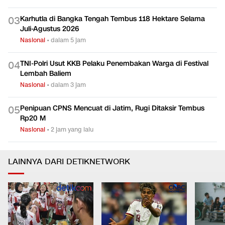
Karhutla di Bangka Tengah Tembus 118 Hektare Selama
0
3
Juli-Agustus 2026
Nasional
•
dalam 5 jam
TNI-Polri Usut KKB Pelaku Penembakan Warga di Festival
0
4
Lembah Baliem
Nasional
•
dalam 3 jam
Penipuan CPNS Mencuat di Jatim, Rugi Ditaksir Tembus
0
5
Rp20 M
Nasional
•
2 jam yang lalu
LAINNYA DARI DETIKNETWORK