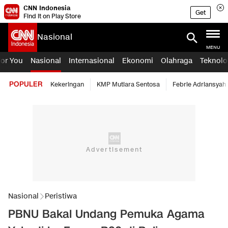
CNN Indonesia
Get
Find it on Play Store
Nasional
MENU
For You
Nasional
Internasional
Ekonomi
Olahraga
Teknolo
POPULER
Kekeringan
KMP Mutiara Sentosa
Febrie Adriansyah
Nasional
Peristiwa
PBNU Bakal Undang Pemuka Agama