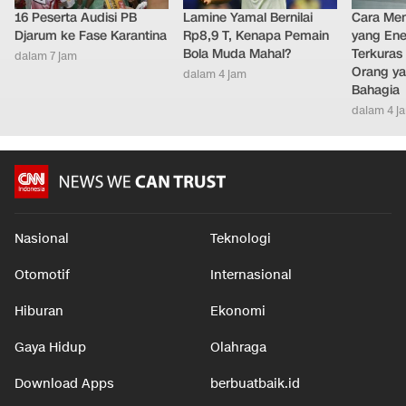
16 Peserta Audisi PB
Lamine Yamal Bernilai
Cara Men
Djarum ke Fase Karantina
Rp8,9 T, Kenapa Pemain
yang Ene
Bola Muda Mahal?
Terkuras
dalam 7 jam
Orang ya
dalam 4 jam
Bahagia
dalam 4 j
Nasional
Teknologi
Otomotif
Internasional
Hiburan
Ekonomi
Gaya Hidup
Olahraga
Download Apps
berbuatbaik.id