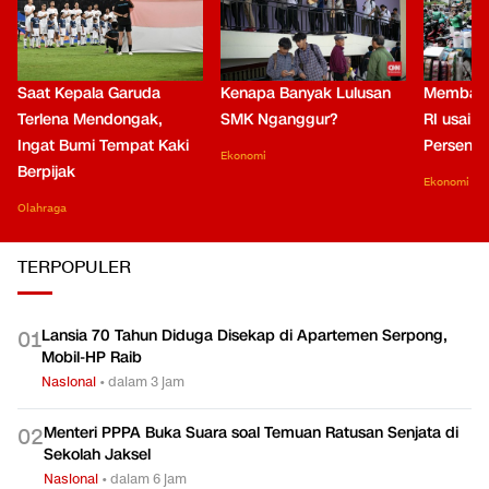
Saat Kepala Garuda
Kenapa Banyak Lulusan
Membaca
Terlena Mendongak,
SMK Nganggur?
RI usai M
Ingat Bumi Tempat Kaki
Persen di
Ekonomi
Berpijak
Ekonomi
Olahraga
TERPOPULER
Lansia 70 Tahun Diduga Disekap di Apartemen Serpong,
0
1
Mobil-HP Raib
Nasional
•
dalam 3 jam
Menteri PPPA Buka Suara soal Temuan Ratusan Senjata di
0
2
Sekolah Jaksel
Nasional
•
dalam 6 jam