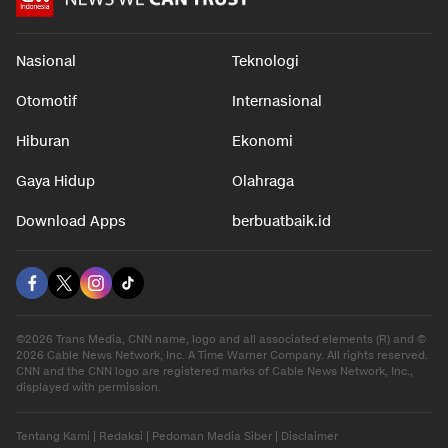
Nasional
Teknologi
Otomotif
Internasional
Hiburan
Ekonomi
Gaya Hidup
Olahraga
Download Apps
berbuatbaik.id
©2026 Trans Media, CNN name, logo and all associated elements (R) and ©
2026 Cable News Network, Inc. A Time Warner Company. All rights reserved.
CNN and the CNN logo are registered marks of Cable News Network, Inc.,
displayed with permission.
Tentang Kami
|
Redaksi
|
Pedoman Media Siber
|
Disclaimer