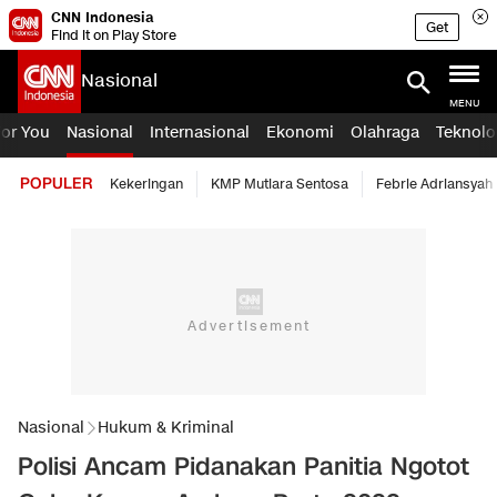
CNN Indonesia
Get
Find it on Play Store
Nasional
MENU
For You
Nasional
Internasional
Ekonomi
Olahraga
Teknolo
POPULER
Kekeringan
KMP Mutiara Sentosa
Febrie Adriansyah
Nasional
Hukum & Kriminal
Polisi Ancam Pidanakan Panitia Ngotot