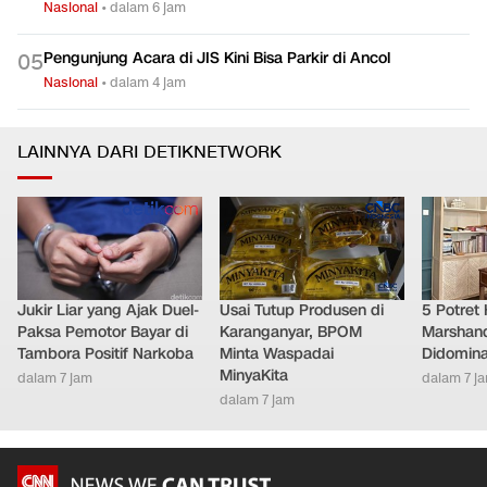
Nasional
•
dalam 6 jam
Pengunjung Acara di JIS Kini Bisa Parkir di Ancol
0
5
Nasional
•
dalam 4 jam
LAINNYA DARI DETIKNETWORK
Jukir Liar yang Ajak Duel-
Usai Tutup Produsen di
5 Potret
Paksa Pemotor Bayar di
Karanganyar, BPOM
Marshand
Tambora Positif Narkoba
Minta Waspadai
Didomina
MinyaKita
dalam 7 jam
dalam 7 j
dalam 7 jam