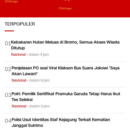
Olahraga
Olahraga
TERPOPULER
Kebakaran Hutan Meluas di Bromo, Semua Akses Wisata
0
1
Ditutup
Nasional
•
dalam 4 jam
Penjelasan PO soal Viral Klakson Bus Suara Jokowi 'Saya
0
2
Akan Lawan!'
Nasional
•
dalam 6 jam
Polri: Pemilik Sertifikat Pramuka Garuda Tetap Harus Ikut
0
3
Tes Seleksi
Nasional
•
dalam 3 jam
Polisi Usut Identitas Staf Kejagung Terkait Kematian
0
4
Janggal Sutrimo