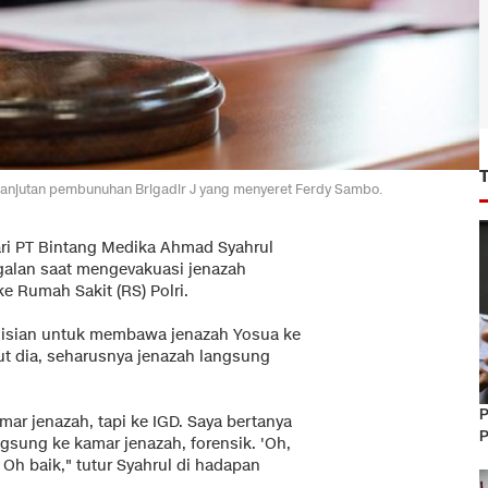
 lanjutan pembunuhan Brigadir J yang menyeret Ferdy Sambo.
ri PT Bintang Medika Ahmad Syahrul
lan saat mengevakuasi jenazah
e Rumah Sakit (RS) Polri.
olisian untuk membawa jenazah Yosua ke
rut dia, seharusnya jenazah langsung
P
mar jenazah, tapi ke IGD. Saya bertanya
P
ngsung ke kamar jenazah, forensik. 'Oh,
 Oh baik," tutur Syahrul di hadapan