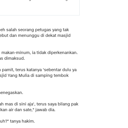
oleh salah seorang petugas yang tak
sebut dan menunggu di dekat masjid
i makan-minum, ia tidak diperkenankan.
as dimaksud.
 pamit, terus katanya 'sebentar dulu ya
sjid Yang Mulia di samping tembok
menegaskan.
 mas di sini aja', terus saya bilang pak
an air dan sate," jawab dia.
uh?" tanya hakim.