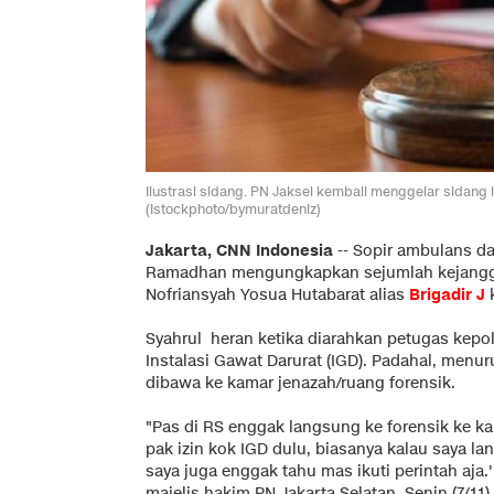
Ilustrasi sidang. PN Jaksel kembali menggelar sidang
(Istockphoto/bymuratdeniz)
Jakarta, CNN Indonesia
--
Sopir ambulans da
Ramadhan mengungkapkan sejumlah kejangga
Nofriansyah Yosua Hutabarat alias
Brigadir J
k
Syahrul heran ketika diarahkan petugas kep
Instalasi Gawat Darurat (IGD). Padahal, menu
dibawa ke kamar jenazah/ruang forensik.
"Pas di RS enggak langsung ke forensik ke ka
pak izin kok IGD dulu, biasanya kalau saya la
saya juga enggak tahu mas ikuti perintah aja.'
majelis hakim PN Jakarta Selatan, Senin (7/11).