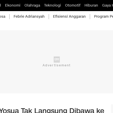
l
Ekonomi
Olahraga
Teknologi
Otomotif
Hiburan
Gaya 
osa
Febrie Adriansyah
Efisiensi Anggaran
Program P
 Yosua Tak Langsung Dibawa ke