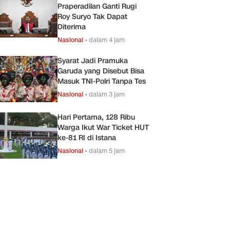
Praperadilan Ganti Rugi
Roy Suryo Tak Dapat
Diterima
Nasional
•
dalam 4 jam
Syarat Jadi Pramuka
Garuda yang Disebut Bisa
Masuk TNI-Polri Tanpa Tes
Nasional
•
dalam 3 jam
Hari Pertama, 128 Ribu
Warga Ikut War Ticket HUT
ke-81 RI di Istana
Nasional
•
dalam 5 jam