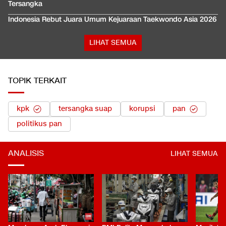
Tersangka
Indonesia Rebut Juara Umum Kejuaraan Taekwondo Asia 2026
LIHAT SEMUA
TOPIK TERKAIT
kpk
tersangka suap
korupsi
pan
politikus pan
ANALISIS
LIHAT SEMUA