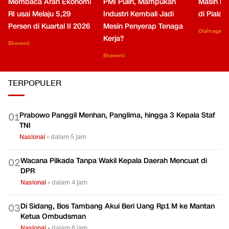
Membaca Arah Ekonomi
PMI Pulih, Mampukah
Masih Be
RI usai Melaju 5,29
Industri Kembali Jadi
di Piala
Persen di Kuartal II 2026
Mesin Penyerap Tenaga
Olahraga
Kerja?
Ekonomi
Ekonomi
TERPOPULER
Prabowo Panggil Menhan, Panglima, hingga 3 Kepala Staf
0
1
TNI
Nasional
•
dalam 5 jam
Wacana Pilkada Tanpa Wakil Kepala Daerah Mencuat di
0
2
DPR
Nasional
•
dalam 4 jam
Di Sidang, Bos Tambang Akui Beri Uang Rp1 M ke Mantan
0
3
Ketua Ombudsman
Nasional
•
dalam 6 jam