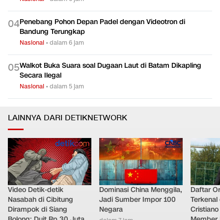
Penebang Pohon Depan Padel dengan Videotron di
0
4
Bandung Terungkap
Nasional
•
dalam 6 jam
Walkot Buka Suara soal Dugaan Laut di Batam Dikapling
0
5
Secara Ilegal
Nasional
•
dalam 5 jam
LAINNYA DARI DETIKNETWORK
Video Detik-detik
Dominasi China Menggila,
Daftar O
Nasabah di Cibitung
Jadi Sumber Impor 100
Terkenal 
Dirampok di Siang
Negara
Cristian
Bolong: Duit Rp 30 Juta
Member 