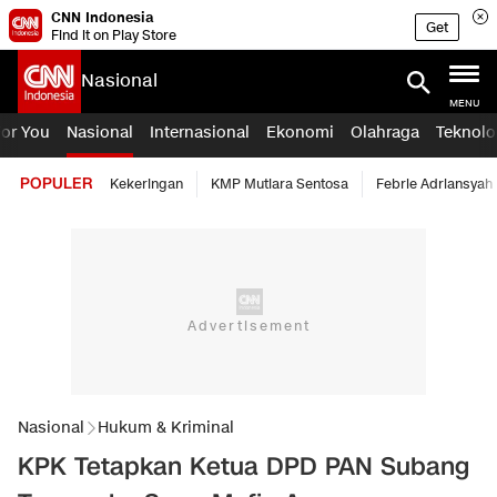
CNN Indonesia
Get
Find it on Play Store
Nasional
MENU
For You
Nasional
Internasional
Ekonomi
Olahraga
Teknolo
POPULER
Kekeringan
KMP Mutiara Sentosa
Febrie Adriansyah
Nasional
Hukum & Kriminal
KPK Tetapkan Ketua DPD PAN Subang