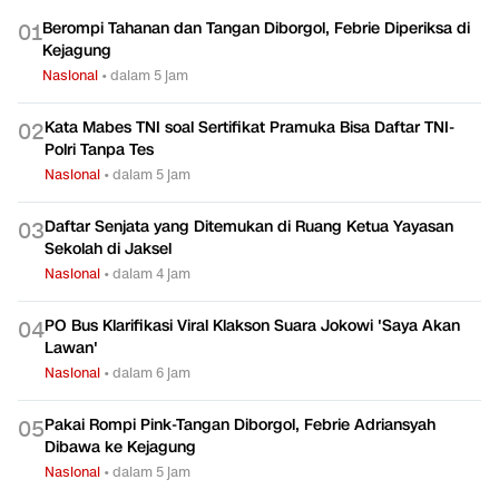
Berompi Tahanan dan Tangan Diborgol, Febrie Diperiksa di
0
1
Kejagung
Nasional
•
dalam 5 jam
Kata Mabes TNI soal Sertifikat Pramuka Bisa Daftar TNI-
0
2
Polri Tanpa Tes
Nasional
•
dalam 5 jam
Daftar Senjata yang Ditemukan di Ruang Ketua Yayasan
0
3
Sekolah di Jaksel
Nasional
•
dalam 4 jam
PO Bus Klarifikasi Viral Klakson Suara Jokowi 'Saya Akan
0
4
Lawan'
Nasional
•
dalam 6 jam
Pakai Rompi Pink-Tangan Diborgol, Febrie Adriansyah
0
5
Dibawa ke Kejagung
Nasional
•
dalam 5 jam