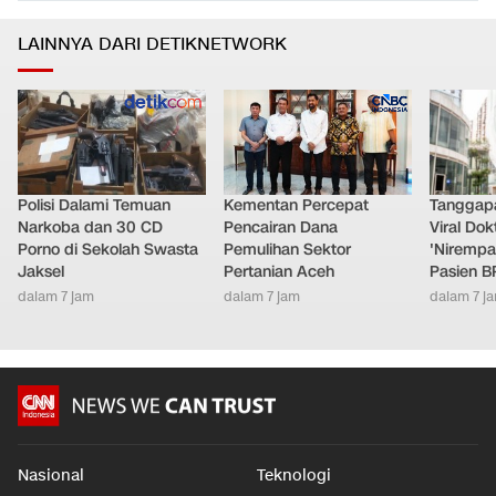
LAINNYA DARI DETIKNETWORK
Polisi Dalami Temuan
Kementan Percepat
Tanggap
Narkoba dan 30 CD
Pencairan Dana
Viral Do
Porno di Sekolah Swasta
Pemulihan Sektor
'Nirempa
Jaksel
Pertanian Aceh
Pasien B
dalam 7 jam
dalam 7 jam
dalam 7 j
Nasional
Teknologi