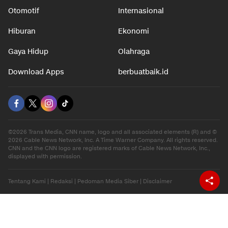
Otomotif
Internasional
Hiburan
Ekonomi
Gaya Hidup
Olahraga
Download Apps
berbuatbaik.id
©2026 Trans Media, CNN name, logo and all associated elements (R) and ©
2026 Cable News Network, Inc. A Time Warner Company. All rights reserved.
CNN and the CNN logo are registered marks of Cable News Network, Inc.,
displayed with permission.
Tentang Kami
|
Redaksi
|
Pedoman Media Siber
|
Disclaimer