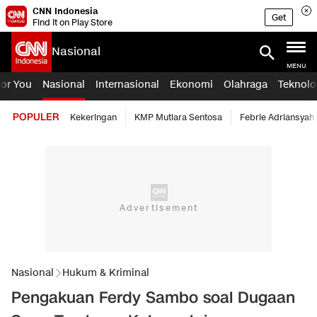
CNN Indonesia
Get
Find it on Play Store
Nasional
MENU
For You
Nasional
Internasional
Ekonomi
Olahraga
Teknolo
POPULER
Kekeringan
KMP Mutiara Sentosa
Febrie Adriansyah
Nasional
Hukum & Kriminal
Pengakuan Ferdy Sambo soal Dugaan