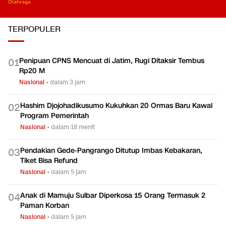
Olahraga
TERPOPULER
Penipuan CPNS Mencuat di Jatim, Rugi Ditaksir Tembus
0
1
Rp20 M
Nasional
•
dalam 3 jam
Hashim Djojohadikusumo Kukuhkan 20 Ormas Baru Kawal
0
2
Program Pemerintah
Nasional
•
dalam 18 menit
Pendakian Gede-Pangrango Ditutup Imbas Kebakaran,
0
3
Tiket Bisa Refund
Nasional
•
dalam 5 jam
Anak di Mamuju Sulbar Diperkosa 15 Orang Termasuk 2
0
4
Paman Korban
Nasional
•
dalam 5 jam