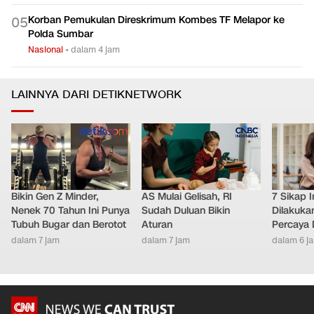
Korban Pemukulan Direskrimum Kombes TF Melapor ke
0
5
Polda Sumbar
Nasional
•
dalam 4 jam
LAINNYA DARI DETIKNETWORK
Bikin Gen Z Minder,
AS Mulai Gelisah, RI
7 Sikap I
Nenek 70 Tahun Ini Punya
Sudah Duluan Bikin
Dilakuka
Tubuh Bugar dan Berotot
Aturan
Percaya D
dalam 7 jam
dalam 7 jam
dalam 6 j