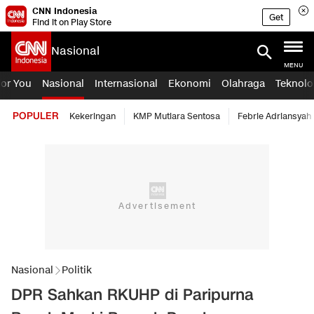
CNN Indonesia
Get
Find it on Play Store
Nasional
MENU
For You
Nasional
Internasional
Ekonomi
Olahraga
Teknolo
POPULER
Kekeringan
KMP Mutiara Sentosa
Febrie Adriansyah
Nasional
Politik
DPR Sahkan RKUHP di Paripurna