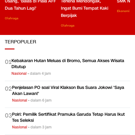
Usang, 'Balas di Piala AFF
Terlena Mendongak,
SMK Nga
Dua Tahun Lagi'
Ingat Bumi Tempat Kaki
Ekonomi
Berpijak
Olahraga
Olahraga
TERPOPULER
Kebakaran Hutan Meluas di Bromo, Semua Akses Wisata
0
1
Ditutup
Nasional
•
dalam 4 jam
Penjelasan PO soal Viral Klakson Bus Suara Jokowi 'Saya
0
2
Akan Lawan!'
Nasional
•
dalam 6 jam
Polri: Pemilik Sertifikat Pramuka Garuda Tetap Harus Ikut
0
3
Tes Seleksi
Nasional
•
dalam 3 jam