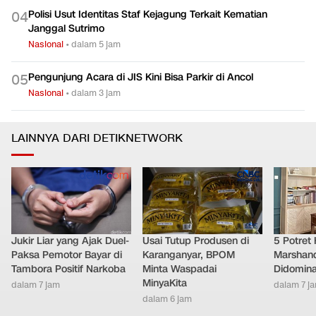
Polisi Usut Identitas Staf Kejagung Terkait Kematian
0
4
Janggal Sutrimo
Nasional
•
dalam 5 jam
Pengunjung Acara di JIS Kini Bisa Parkir di Ancol
0
5
Nasional
•
dalam 3 jam
LAINNYA DARI DETIKNETWORK
Jukir Liar yang Ajak Duel-
Usai Tutup Produsen di
5 Potret
Paksa Pemotor Bayar di
Karanganyar, BPOM
Marshand
Tambora Positif Narkoba
Minta Waspadai
Didomina
MinyaKita
dalam 7 jam
dalam 7 j
dalam 6 jam