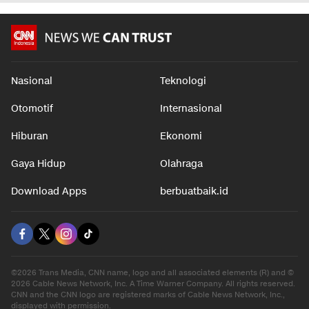
Nasional
Teknologi
Otomotif
Internasional
Hiburan
Ekonomi
Gaya Hidup
Olahraga
Download Apps
berbuatbaik.id
©2026 Trans Media, CNN name, logo and all associated elements (R) and ©
2026 Cable News Network, Inc. A Time Warner Company. All rights reserved.
CNN and the CNN logo are registered marks of Cable News Network, Inc.,
displayed with permission.