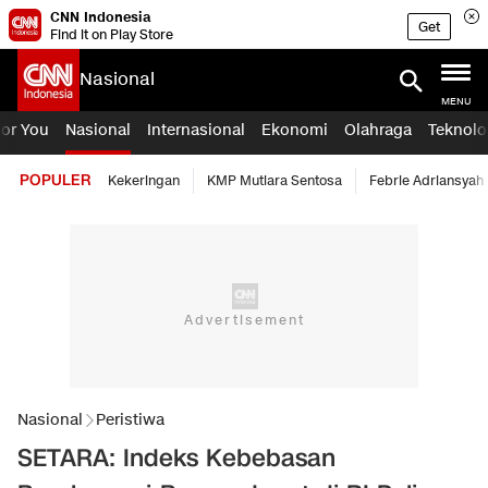
CNN Indonesia
Get
Find it on Play Store
Nasional
MENU
For You
Nasional
Internasional
Ekonomi
Olahraga
Teknolo
POPULER
Kekeringan
KMP Mutiara Sentosa
Febrie Adriansyah
Nasional
Peristiwa
SETARA: Indeks Kebebasan