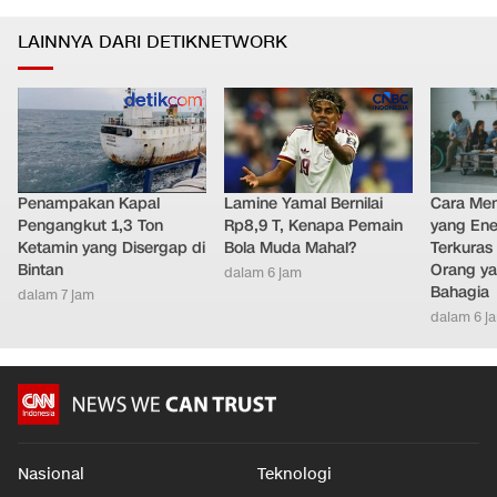
LAINNYA DARI DETIKNETWORK
Penampakan Kapal
Lamine Yamal Bernilai
Cara Men
Pengangkut 1,3 Ton
Rp8,9 T, Kenapa Pemain
yang Ene
Ketamin yang Disergap di
Bola Muda Mahal?
Terkuras
Bintan
Orang ya
dalam 6 jam
Bahagia
dalam 7 jam
dalam 6 j
Nasional
Teknologi