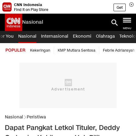
CNN Indonesia
Get
Find it on Play Store
Nasional
MENU
For You
Nasional
Internasional
Ekonomi
Olahraga
Teknolo
POPULER
Kekeringan
KMP Mutiara Sentosa
Febrie Adriansyah
Nasional
Peristiwa
Dapat Pangkat Letkol Tituler, Deddy