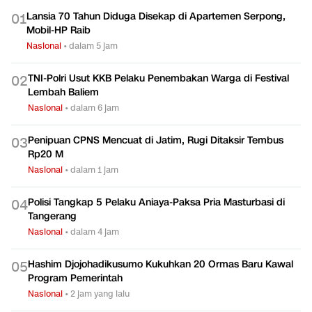
Lansia 70 Tahun Diduga Disekap di Apartemen Serpong,
0
1
Mobil-HP Raib
Nasional
•
dalam 5 jam
TNI-Polri Usut KKB Pelaku Penembakan Warga di Festival
0
2
Lembah Baliem
Nasional
•
dalam 6 jam
Penipuan CPNS Mencuat di Jatim, Rugi Ditaksir Tembus
0
3
Rp20 M
Nasional
•
dalam 1 jam
Polisi Tangkap 5 Pelaku Aniaya-Paksa Pria Masturbasi di
0
4
Tangerang
Nasional
•
dalam 4 jam
Hashim Djojohadikusumo Kukuhkan 20 Ormas Baru Kawal
0
5
Program Pemerintah
Nasional
•
2 jam yang lalu