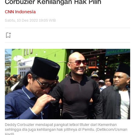
Corbuzier Kehilangan Hak Pilih
CNN Indonesia
Sabtu, 10 Des 2022 19:05 WIB
Deddy Corbuzier mendapat pangkat letkol tituler dari Kemenhan
sehingga dia juga kehilangan hak pilihnya di Pemilu. (Detikcom/Usman
Hadi)