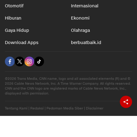
Otomotif
Internasional
Hiburan
Ekonomi
Gaya Hidup
Olahraga
Download Apps
berbuatbaik.id
©2026 Trans Media, CNN name, logo and all associated elements (R) and ©
2026 Cable News Network, Inc. A Time Warner Company. All rights reserved.
CNN and the CNN logo are registered marks of Cable News Network, Inc.,
displayed with permission.
Tentang Kami
|
Redaksi
|
Pedoman Media Siber
|
Disclaimer