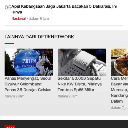
Apel Kebangsaan Jaga Jakarta Bacakan 5 Deklarasi, Ini
0
5
Isinya
Nasional
•
dalam 6 jam
LAINNYA DARI DETIKNETWORK
Panas Menyengat, Seoul
Sekitar 50.000 Sepatu
Cara Me
Diguyur Gelombang
Nike KW Disita, Nilainya
Bakar ya
Panas 38 Derajat Celsius
Tembus Rp66 Miliar
Meresap
Nendang
dalam 7 jam
dalam 7 jam
Dalam
dalam 7 j