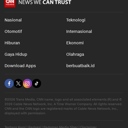
Nasional
Teknologi
Otomotif
Internasional
Hiburan
Ekonomi
Gaya Hidup
Olahraga
Download Apps
berbuatbaik.id
©2026 Trans Media, CNN name, logo and all associated elements (R) and ©
2026 Cable News Network, Inc. A Time Warner Company. All rights reserved.
CNN and the CNN logo are registered marks of Cable News Network, Inc.,
displayed with permission.
Tentang Kami
|
Redaksi
|
Pedoman Media Siber
|
Disclaimer