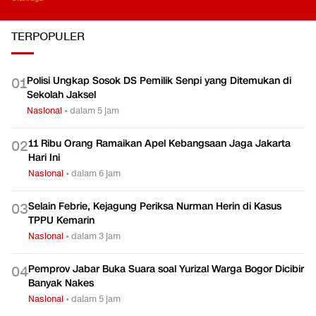
TERPOPULER
Polisi Ungkap Sosok DS Pemilik Senpi yang Ditemukan di
0
1
Sekolah Jaksel
Nasional
•
dalam 5 jam
11 Ribu Orang Ramaikan Apel Kebangsaan Jaga Jakarta
0
2
Hari Ini
Nasional
•
dalam 6 jam
Selain Febrie, Kejagung Periksa Nurman Herin di Kasus
0
3
TPPU Kemarin
Nasional
•
dalam 3 jam
Pemprov Jabar Buka Suara soal Yurizal Warga Bogor Dicibir
0
4
Banyak Nakes
Nasional
•
dalam 5 jam