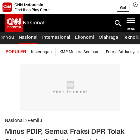
CNN Indonesia
Get
Find it on Play Store
Nasional
MENU
For You
Nasional
Internasional
Ekonomi
Olahraga
Teknolo
POPULER
Kekeringan
KMP Mutiara Sentosa
Febrie Adriansyah
Nasional
Pemilu
Minus PDIP, Semua Fraksi DPR Tolak