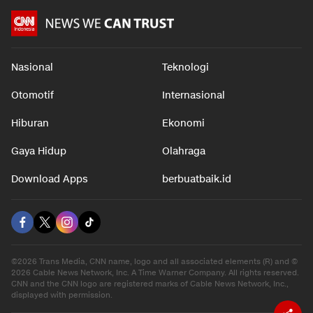
Nasional
Teknologi
Otomotif
Internasional
Hiburan
Ekonomi
Gaya Hidup
Olahraga
Download Apps
berbuatbaik.id
©2026 Trans Media, CNN name, logo and all associated elements (R) and ©
2026 Cable News Network, Inc. A Time Warner Company. All rights reserved.
CNN and the CNN logo are registered marks of Cable News Network, Inc.,
displayed with permission.