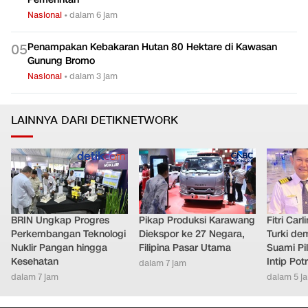
Nasional
•
dalam 6 jam
Penampakan Kebakaran Hutan 80 Hektare di Kawasan
0
5
Gunung Bromo
Nasional
•
dalam 3 jam
LAINNYA DARI DETIKNETWORK
BRIN Ungkap Progres
Pikap Produksi Karawang
Fitri Car
Perkembangan Teknologi
Diekspor ke 27 Negara,
Turki de
Nuklir Pangan hingga
Filipina Pasar Utama
Suami Pil
Kesehatan
Intip Pot
dalam 7 jam
dalam 7 jam
dalam 5 j