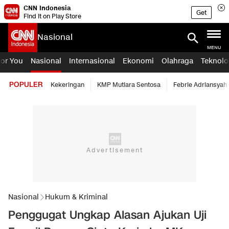
CNN Indonesia
Get
Find it on Play Store
Nasional
MENU
For You
Nasional
Internasional
Ekonomi
Olahraga
Teknolo
POPULER
Kekeringan
KMP Mutiara Sentosa
Febrie Adriansyah
Nasional
Hukum & Kriminal
Penggugat Ungkap Alasan Ajukan Uji