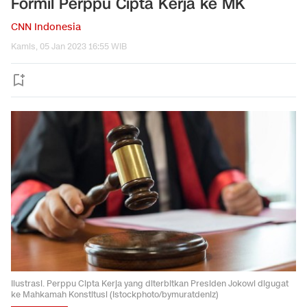
Formil Perppu Cipta Kerja ke MK
CNN Indonesia
Kamis, 05 Jan 2023 16:55 WIB
Ilustrasi. Perppu Cipta Kerja yang diterbitkan Presiden Jokowi digugat
ke Mahkamah Konstitusi (Istockphoto/bymuratdeniz)