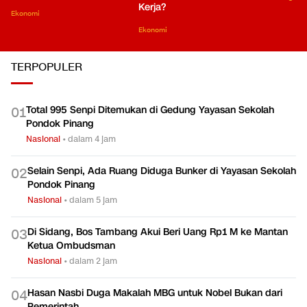
Kerja?
Ekonomi
Ekonomi
TERPOPULER
Total 995 Senpi Ditemukan di Gedung Yayasan Sekolah
0
1
Pondok Pinang
Nasional
•
dalam 4 jam
Selain Senpi, Ada Ruang Diduga Bunker di Yayasan Sekolah
0
2
Pondok Pinang
Nasional
•
dalam 5 jam
Di Sidang, Bos Tambang Akui Beri Uang Rp1 M ke Mantan
0
3
Ketua Ombudsman
Nasional
•
dalam 2 jam
Hasan Nasbi Duga Makalah MBG untuk Nobel Bukan dari
0
4
Pemerintah