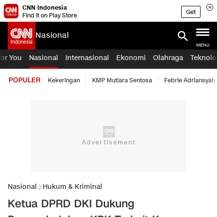
CNN Indonesia
Get
Find it on Play Store
Nasional
MENU
For You
Nasional
Internasional
Ekonomi
Olahraga
Teknolo
POPULER
Kekeringan
KMP Mutiara Sentosa
Febrie Adriansyah
Nasional
Hukum & Kriminal
Ketua DPRD DKI Dukung