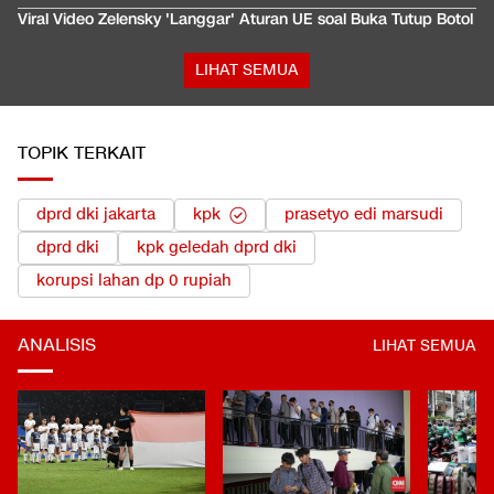
Viral Video Zelensky 'Langgar' Aturan UE soal Buka Tutup Botol
LIHAT SEMUA
TOPIK TERKAIT
dprd dki jakarta
kpk
prasetyo edi marsudi
dprd dki
kpk geledah dprd dki
korupsi lahan dp 0 rupiah
ANALISIS
LIHAT SEMUA