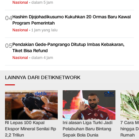
Nasional
•
dalam 5 jam
Hashim Djojohadikusumo Kukuhkan 20 Ormas Baru Kawal
0
4
Program Pemerintah
Nasional
•
1 jam yang lalu
Pendakian Gede-Pangrango Ditutup Imbas Kebakaran,
0
5
Tiket Bisa Refund
Nasional
•
dalam 4 jam
LAINNYA DARI DETIKNETWORK
RI Lepas 100 Kapal
Ini alasan Liga Turki Jadi
7 Cara M
Ekspor Mineral Senilai Rp
Pelabuhan Baru Bintang
hingga D
2,2 Triliun
Sepak Bola Dunia
Rumah