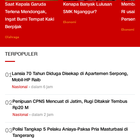
Saat Kepala Garuda
Kenapa Banyak Lulusan
Membaca
Terlena Mendongak,
SMK Nganggur?
RI usai M
Ingat Bumi Tempat Kaki
Persen di
Ekonomi
Berpijak
Ekonomi
Olahraga
TERPOPULER
Lansia 70 Tahun Diduga Disekap di Apartemen Serpong,
0
1
Mobil-HP Raib
Nasional
•
dalam 6 jam
Penipuan CPNS Mencuat di Jatim, Rugi Ditaksir Tembus
0
2
Rp20 M
Nasional
•
dalam 2 jam
Polisi Tangkap 5 Pelaku Aniaya-Paksa Pria Masturbasi di
0
3
Tangerang