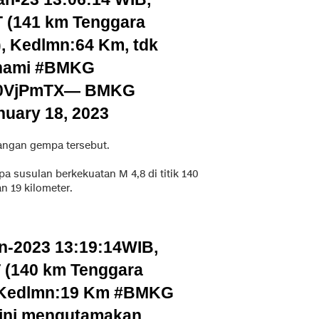
T (141 km Tenggara
Kedlmn:64 Km, tdk
unami
#BMKG
m0VjPmTX
— BMKG
nuary 18, 2023
angan gempa tersebut.
 susulan berkekuatan M 4,8 di titik 140
 19 kilometer.
n-2023 13:19:14WIB,
 (140 km Tenggara
Kedlmn:19 Km
#BMKG
 ini mengutamakan