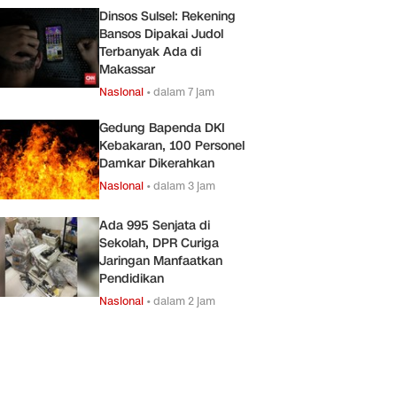
Dinsos Sulsel: Rekening
Bansos Dipakai Judol
Terbanyak Ada di
Makassar
Nasional
•
dalam 7 jam
Gedung Bapenda DKI
Kebakaran, 100 Personel
Damkar Dikerahkan
Nasional
•
dalam 3 jam
Ada 995 Senjata di
Sekolah, DPR Curiga
Jaringan Manfaatkan
Pendidikan
Nasional
•
dalam 2 jam