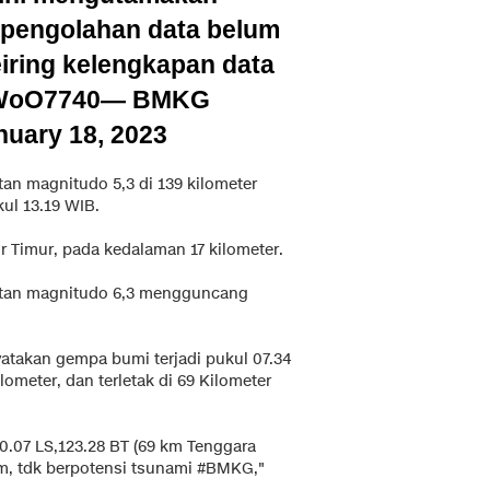
 pengolahan data belum
eiring kelengkapan data
GWoO7740
— BMKG
nuary 18, 2023
an magnitudo 5,3 di 139 kilometer
ul 13.19 WIB.
ur Timur, pada kedalaman 17 kilometer.
tan magnitudo 6,3 mengguncang
takan gempa bumi terjadi pukul 07.34
ometer, dan terletak di 69 Kilometer
0.07 LS,123.28 BT (69 km Tenggara
tdk berpotensi tsunami #BMKG,"