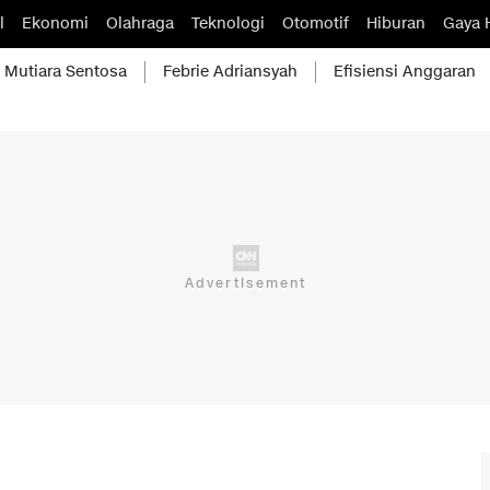
l
Ekonomi
Olahraga
Teknologi
Otomotif
Hiburan
Gaya 
Mutiara Sentosa
Febrie Adriansyah
Efisiensi Anggaran