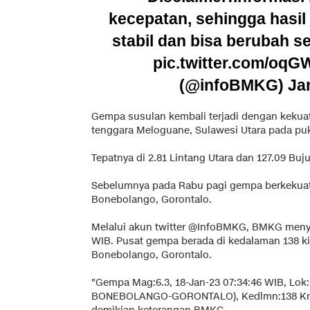
kecepatan, sehingga hasil
stabil dan bisa berubah s
pic.twitter.com/oq
(@infoBMKG)
Ja
Gempa susulan kembali terjadi dengan kekuat
tenggara Meloguane, Sulawesi Utara pada puk
Tepatnya di 2.81 Lintang Utara dan 127.09 Buj
Sebelumnya pada Rabu pagi gempa berkekua
Bonebolango, Gorontalo.
Melalui akun twitter @InfoBMKG, BMKG menya
WIB. Pusat gempa berada di kedalaman 138 kil
Bonebolango, Gorontalo.
"Gempa Mag:6.3, 18-Jan-23 07:34:46 WIB, Lok:
BONEBOLANGO-GORONTALO), Kedlmn:138 Km, 