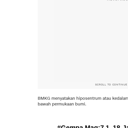
SCROLL TO CONTINUE
BMKG menyatakan hiposentrum atau kedalaman
bawah permukaan bumi.
#Gempa
Mag:7.1, 18-J