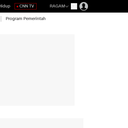
Hidup
CNN TV
RAGAM
Program Pemerintah