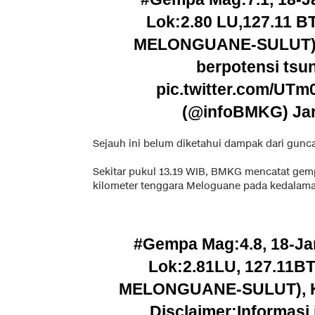
Lok:2.80 LU,127.11 B
MELONGUANE-SULUT), 
berpotensi ts
pic.twitter.com/UT
(@infoBMKG)
Ja
Sejauh ini belum diketahui dampak dari gunc
Sekitar pukul 13.19 WIB, BMKG mencatat gempa
kilometer tenggara Meloguane pada kedalaman
#Gempa
Mag:4.8, 18-Ja
Lok:2.81LU, 127.11BT
MELONGUANE-SULUT), 
Disclaimer:Informasi