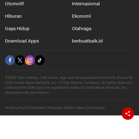
Otomotif
Internasional
Hiburan
Ekonomi
Gaya Hidup
Olahraga
Download Apps
berbuatbaik.id
©2026 Trans Media, CNN name, logo and all associated elements (R) and ©
2026 Cable News Network, Inc. A Time Warner Company. All rights reserved.
CNN and the CNN logo are registered marks of Cable News Network, Inc.,
displayed with permission.
Tentang Kami
|
Redaksi
|
Pedoman Media Siber
|
Disclaimer