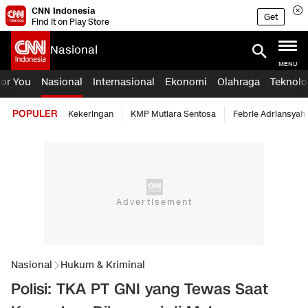
CNN Indonesia
Get
Find it on Play Store
Nasional
MENU
For You
Nasional
Internasional
Ekonomi
Olahraga
Teknolo
POPULER
Kekeringan
KMP Mutiara Sentosa
Febrie Adriansyah
Nasional
Hukum & Kriminal
Polisi: TKA PT GNI yang Tewas Saat