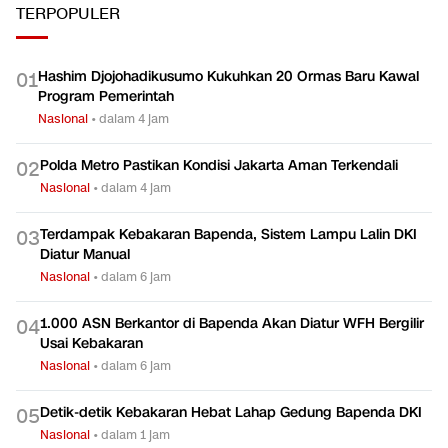
TERPOPULER
Hashim Djojohadikusumo Kukuhkan 20 Ormas Baru Kawal
0
1
Program Pemerintah
Nasional
•
dalam 4 jam
Polda Metro Pastikan Kondisi Jakarta Aman Terkendali
0
2
Nasional
•
dalam 4 jam
Terdampak Kebakaran Bapenda, Sistem Lampu Lalin DKI
0
3
Diatur Manual
Nasional
•
dalam 6 jam
1.000 ASN Berkantor di Bapenda Akan Diatur WFH Bergilir
0
4
Usai Kebakaran
Nasional
•
dalam 6 jam
Detik-detik Kebakaran Hebat Lahap Gedung Bapenda DKI
0
5
Nasional
•
dalam 1 jam