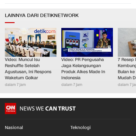
LAINNYA DARI DETIKNETWORK
Video: Muncul Isu
Video: PR Pengusaha
7 Resep 
Reshuffle Setelah
Jaga Kelangsungan
Kembung 
Agustusan, Ini Respons
Produk Alkes Made In
Bulan ke 
Waketum Golkar
Indonesia
Mudah D
dalam 7 jam
dalam 7 jam
dalam 7 j
Nasional
Teknologi