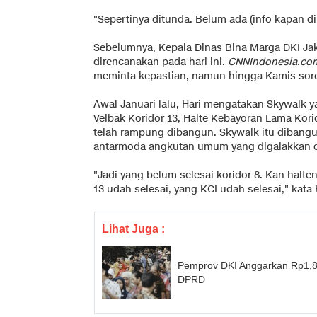
"Sepertinya ditunda. Belum ada (info kapan di
Sebelumnya, Kepala Dinas Bina Marga DKI Ja
direncanakan pada hari ini.
CNNIndonesia.co
meminta kepastian, namun hingga Kamis sor
Awal Januari lalu, Hari mengatakan Skywalk
Velbak Koridor 13, Halte Kebayoran Lama Kori
telah rampung dibangun. Skywalk itu dibang
antarmoda angkutan umum yang digalakkan di
"Jadi yang belum selesai koridor 8. Kan halte
13 udah selesai, yang KCI udah selesai," kata H
Lihat Juga :
Pemprov DKI Anggarkan Rp1,87
DPRD