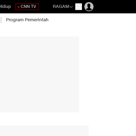
Hidup
CNN TV
RAGAM
Program Pemerintah