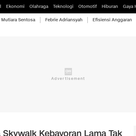
l
Ekonomi
Olahraga
Teknologi
Otomotif
Hiburan
Gaya 
Mutiara Sentosa
Febrie Adriansyah
Efisiensi Anggaran
 Skywalk Kebayoran Lama Tak