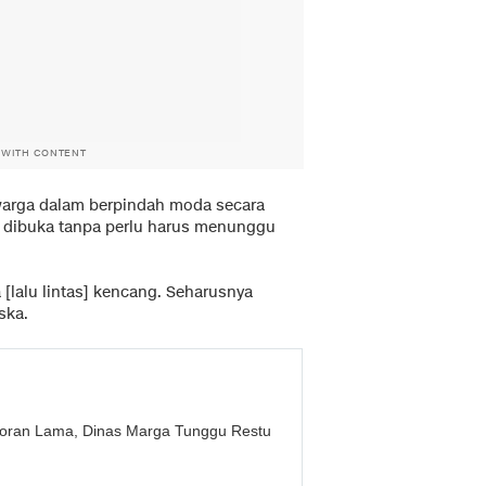
 WITH CONTENT
warga dalam berpindah moda secara
 dibuka tanpa perlu harus menunggu
[lalu lintas] kencang. Seharusnya
ska.
yoran Lama, Dinas Marga Tunggu Restu