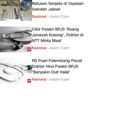
Ratusan Senjata di Yayasan
Sekolah Jaksel
Nasional
•
dalam 3 jam
Cibir Pasien BPJS 'Ruang
Jenazah Kosong', Dokter di
NTT Minta Maaf
Nasional
•
dalam 5 jam
RS Pusri Palembang Pecat
Dokter Hina Pasien BPJS
'Banyakin Duit Halal'
Nasional
•
dalam 6 jam