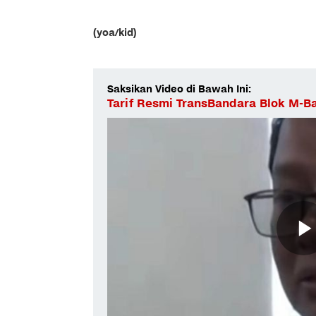
(yoa/kid)
Saksikan Video di Bawah Ini:
Tarif Resmi TransBandara Blok M-Ba