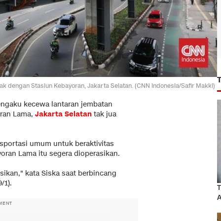
k dengan Stasiun Kebayoran, Jakarta Selatan. (CNN Indonesia/Safir Makki)
ngaku kecewa lantaran jembatan
ran Lama,
Jakarta Selatan
tak jua
portasi umum untuk beraktivitas
yoran Lama itu segera dioperasikan.
sikan," kata Siska saat berbincang
/1).
T
A
MENT