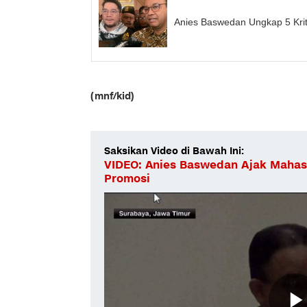
Anies Baswedan Ungkap 5 Kri
(mnf/kid)
Saksikan Video di Bawah Ini:
VIDEO: Anies Baswedan Ajak Mahas
Promosi