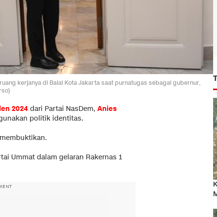
ang kerjanya di Balai Kota Jakarta saat purnatugas sebagai gubernur,
rso)
den 2024
dari Partai NasDem,
Anies
nakan politik identitas.
 membuktikan.
rtai Ummat dalam gelaran Rakernas 1
K
MENT
M