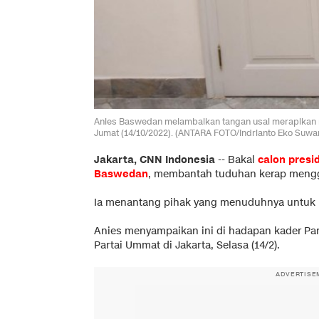
Anies Baswedan melambaikan tangan usai merapikan ru
Jumat (14/10/2022). (ANTARA FOTO/Indrianto Eko Suwa
Jakarta, CNN Indonesia
--
Bakal
calon presi
Baswedan
, membantah tuduhan kerap menggu
Ia menantang pihak yang menuduhnya untuk
Anies menyampaikan ini di hadapan kader Pa
Partai Ummat di Jakarta, Selasa (14/2).
ADVERTISE