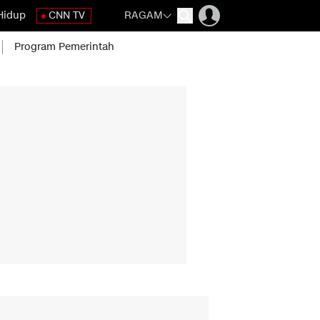
Hidup
CNN TV
RAGAM
Program Pemerintah