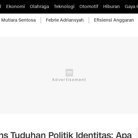
l
Ekonomi
Olahraga
Teknologi
Otomotif
Hiburan
Gaya 
Mutiara Sentosa
Febrie Adriansyah
Efisiensi Anggaran
 Tuduhan Politik Identitas: Apa