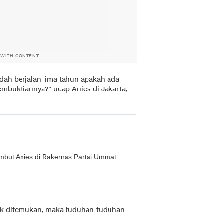
 WITH CONTENT
udah berjalan lima tahun apakah ada
buktiannya?" ucap Anies di Jakarta,
ambut Anies di Rakernas Partai Ummat
dak ditemukan, maka tuduhan-tuduhan