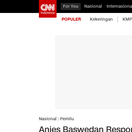
For You
Nasional
Internasiona
POPULER
Kekeringan
KMP 
Nasional
Pemilu
Anies Baswedan Respons