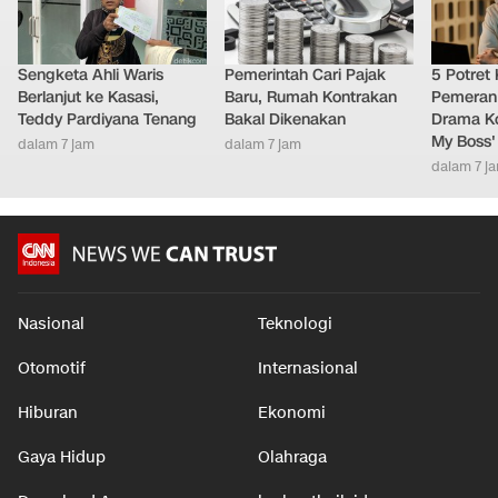
Sengketa Ahli Waris
Pemerintah Cari Pajak
5 Potret
Berlanjut ke Kasasi,
Baru, Rumah Kontrakan
Pemeran
Teddy Pardiyana Tenang
Bakal Dikenakan
Drama Ko
My Boss'
dalam 7 jam
dalam 7 jam
dalam 7 j
Nasional
Teknologi
Otomotif
Internasional
Hiburan
Ekonomi
Gaya Hidup
Olahraga