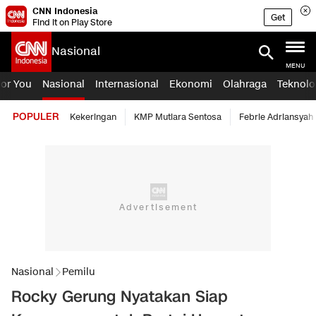
CNN Indonesia
Get
Find it on Play Store
Nasional
MENU
For You
Nasional
Internasional
Ekonomi
Olahraga
Teknolo
POPULER
Kekeringan
KMP Mutiara Sentosa
Febrie Adriansyah
Nasional
Pemilu
Rocky Gerung Nyatakan Siap