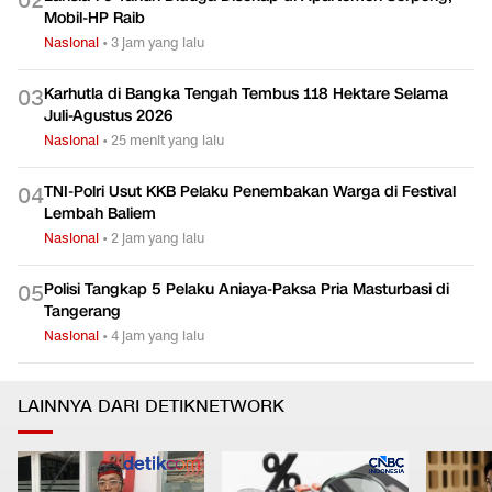
0
2
Mobil-HP Raib
Nasional
•
3 jam yang lalu
Karhutla di Bangka Tengah Tembus 118 Hektare Selama
0
3
Juli-Agustus 2026
Nasional
•
25 menit yang lalu
TNI-Polri Usut KKB Pelaku Penembakan Warga di Festival
0
4
Lembah Baliem
Nasional
•
2 jam yang lalu
Polisi Tangkap 5 Pelaku Aniaya-Paksa Pria Masturbasi di
0
5
Tangerang
Nasional
•
4 jam yang lalu
LAINNYA DARI DETIKNETWORK