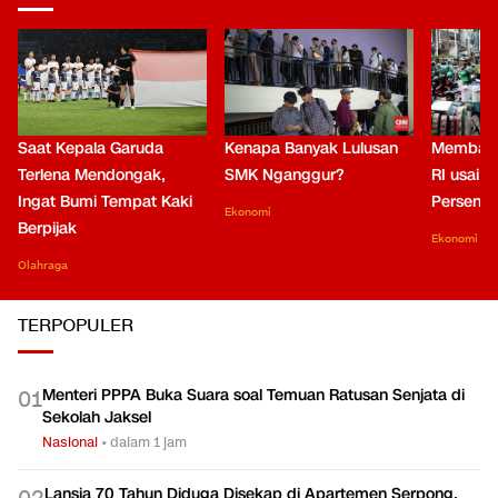
Saat Kepala Garuda
Kenapa Banyak Lulusan
Membaca
Terlena Mendongak,
SMK Nganggur?
RI usai M
Ingat Bumi Tempat Kaki
Persen di
Ekonomi
Berpijak
Ekonomi
Olahraga
TERPOPULER
Menteri PPPA Buka Suara soal Temuan Ratusan Senjata di
0
1
Sekolah Jaksel
Nasional
•
dalam 1 jam
Lansia 70 Tahun Diduga Disekap di Apartemen Serpong,