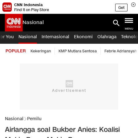
CNN Indonesia
Get
Find it on Play Store
Nasional
MENU
For You
Nasional
Internasional
Ekonomi
Olahraga
Teknolo
POPULER
Kekeringan
KMP Mutiara Sentosa
Febrie Adriansyah
Nasional
Pemilu
Airlangga soal Bukber Anies: Koalisi