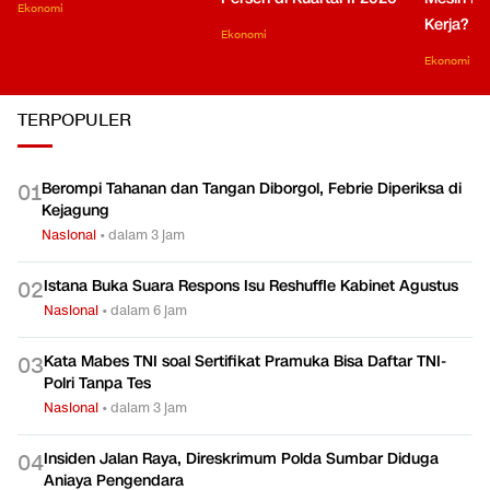
Ekonomi
Kerja?
Ekonomi
Ekonomi
TERPOPULER
Berompi Tahanan dan Tangan Diborgol, Febrie Diperiksa di
0
1
Kejagung
Nasional
•
dalam 3 jam
Istana Buka Suara Respons Isu Reshuffle Kabinet Agustus
0
2
Nasional
•
dalam 6 jam
Kata Mabes TNI soal Sertifikat Pramuka Bisa Daftar TNI-
0
3
Polri Tanpa Tes
Nasional
•
dalam 3 jam
Insiden Jalan Raya, Direskrimum Polda Sumbar Diduga
0
4
Aniaya Pengendara