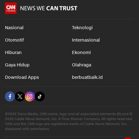
Nasional
Teknologi
Otomotif
Internasional
Hiburan
Ekonomi
Gaya Hidup
Olahraga
Download Apps
berbuatbaik.id
©2026 Trans Media, CNN name, logo and all associated elements (R) and ©
2026 Cable News Network, Inc. A Time Warner Company. All rights reserved.
CNN and the CNN logo are registered marks of Cable News Network, Inc.,
displayed with permission.