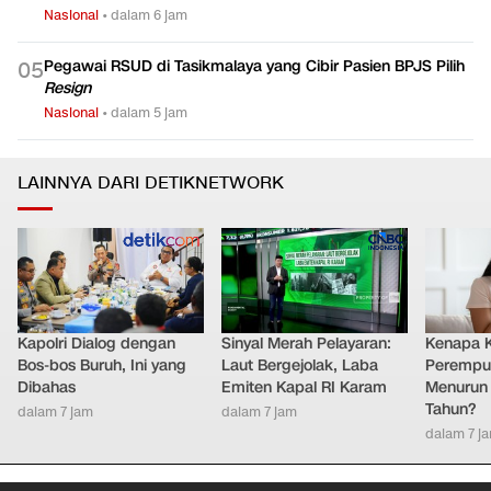
Nasional
•
dalam 6 jam
Pegawai RSUD di Tasikmalaya yang Cibir Pasien BPJS Pilih
0
5
Resign
Nasional
•
dalam 5 jam
LAINNYA DARI DETIKNETWORK
Kapolri Dialog dengan
Sinyal Merah Pelayaran:
Kenapa 
Bos-bos Buruh, Ini yang
Laut Bergejolak, Laba
Perempu
Dibahas
Emiten Kapal RI Karam
Menurun 
Tahun?
dalam 7 jam
dalam 7 jam
dalam 7 j