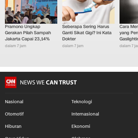
Pramono Ungkap
Seberapa Sering Harus
Cara Men
Gerakan Pilah Sampah
Ganti Sikat Gigi? Ini Kata
yang Per
Jakarta Capai 23,14%
Dokter
Gaslighti
dalam 7 jam
dalam 7 jam
dalam 7 j
Nasional
Teknologi
Otomotif
Internasional
Hiburan
Ekonomi