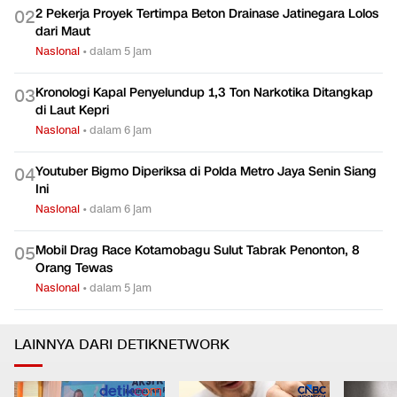
2 Pekerja Proyek Tertimpa Beton Drainase Jatinegara Lolos
0
2
dari Maut
Nasional
•
dalam 5 jam
Kronologi Kapal Penyelundup 1,3 Ton Narkotika Ditangkap
0
3
di Laut Kepri
Nasional
•
dalam 6 jam
Youtuber Bigmo Diperiksa di Polda Metro Jaya Senin Siang
0
4
Ini
Nasional
•
dalam 6 jam
Mobil Drag Race Kotamobagu Sulut Tabrak Penonton, 8
0
5
Orang Tewas
Nasional
•
dalam 5 jam
LAINNYA DARI DETIKNETWORK