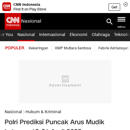
CNN Indonesia
Get
Find it on Play Store
Nasional
MENU
For You
Nasional
Internasional
Ekonomi
Olahraga
Teknolo
POPULER
Kekeringan
KMP Mutiara Sentosa
Febrie Adriansyah
Nasional
Hukum & Kriminal
Polri Prediksi Puncak Arus Mudik