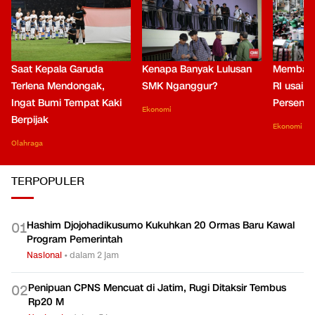
Saat Kepala Garuda
Kenapa Banyak Lulusan
Membaca
Terlena Mendongak,
SMK Nganggur?
RI usai M
Ingat Bumi Tempat Kaki
Persen di
Ekonomi
Berpijak
Ekonomi
Olahraga
TERPOPULER
Hashim Djojohadikusumo Kukuhkan 20 Ormas Baru Kawal
0
1
Program Pemerintah
Nasional
•
dalam 2 jam
Penipuan CPNS Mencuat di Jatim, Rugi Ditaksir Tembus
0
2
Rp20 M