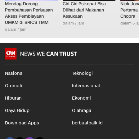
Mendag Dorong
Ciri-Ciri Psikopat Bisa
Nick Jon
Pembahasan Perluasan
Dilihat dari Makanan
Pertama 
Akses Pembiayaan
Kesukaan
Chopra
UMKM di BRICS TMM
dalam 7 jam
dalam 6 j
dalam 7 jam
Nasional
Teknologi
Otomotif
Internasional
Hiburan
Ekonomi
Gaya Hidup
Olahraga
Download Apps
berbuatbaik.id