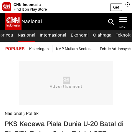
CNN Indonesia
Get
Find it on Play Store
Nasional
MENU
For You
Nasional
Internasional
Ekonomi
Olahraga
Teknolo
POPULER
Kekeringan
KMP Mutiara Sentosa
Febrie Adriansyah
Nasional
Politik
PKS Kecewa Piala Dunia U-20 Batal di