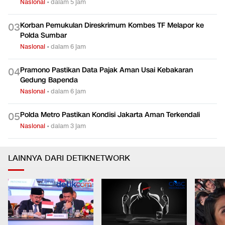
Nasional
•
dalam 5 jam
Korban Pemukulan Direskrimum Kombes TF Melapor ke
0
3
Polda Sumbar
Nasional
•
dalam 6 jam
Pramono Pastikan Data Pajak Aman Usai Kebakaran
0
4
Gedung Bapenda
Nasional
•
dalam 6 jam
Polda Metro Pastikan Kondisi Jakarta Aman Terkendali
0
5
Nasional
•
dalam 3 jam
LAINNYA DARI DETIKNETWORK