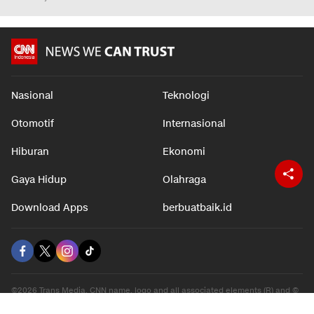
Nasional
Teknologi
Otomotif
Internasional
Hiburan
Ekonomi
Gaya Hidup
Olahraga
Download Apps
berbuatbaik.id
©2026 Trans Media, CNN name, logo and all associated elements (R) and ©
2026 Cable News Network, Inc. A Time Warner Company. All rights reserved.
CNN and the CNN logo are registered marks of Cable News Network, Inc.,