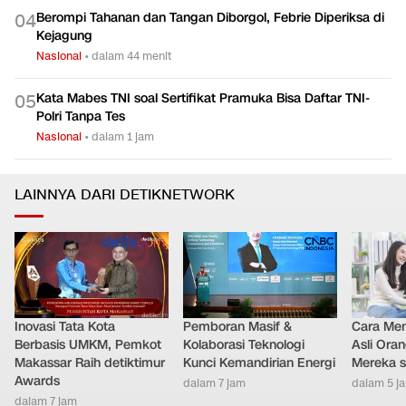
Berompi Tahanan dan Tangan Diborgol, Febrie Diperiksa di
0
4
Kejagung
Nasional
•
dalam 44 menit
Kata Mabes TNI soal Sertifikat Pramuka Bisa Daftar TNI-
0
5
Polri Tanpa Tes
Nasional
•
dalam 1 jam
LAINNYA DARI DETIKNETWORK
Inovasi Tata Kota
Pemboran Masif &
Cara Men
Berbasis UMKM, Pemkot
Kolaborasi Teknologi
Asli Ora
Makassar Raih detiktimur
Kunci Kemandirian Energi
Mereka s
Awards
dalam 7 jam
dalam 5 j
dalam 7 jam