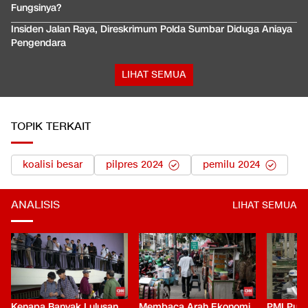
Fungsinya?
Insiden Jalan Raya, Direskrimum Polda Sumbar Diduga Aniaya
Pengendara
LIHAT SEMUA
TOPIK TERKAIT
koalisi besar
pilpres 2024
pemilu 2024
ANALISIS
LIHAT SEMUA
Kenapa Banyak Lulusan
Membaca Arah Ekonomi
PMI Puli