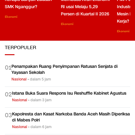
SMK Nganggur?
RI usai Melaju 5,29
Industri 
Persen di Kuartal II 2026
Mesin Pe
Ekonomi
Kerja?
Ekonomi
Ekonomi
TERPOPULER
Penampakan Ruang Penyimpanan Ratusan Senjata di
0
1
Yayasan Sekolah
Nasional
•
dalam 5 jam
Istana Buka Suara Respons Isu Reshuffle Kabinet Agustus
0
2
Nasional
•
dalam 3 jam
Kapolresta dan Kasat Narkoba Banda Aceh Masih Diperiksa
0
3
di Mabes Polri
Nasional
•
dalam 6 jam