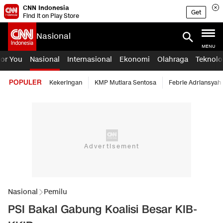
CNN Indonesia
Get
Find it on Play Store
Nasional
MENU
For You
Nasional
Internasional
Ekonomi
Olahraga
Teknolo
POPULER
Kekeringan
KMP Mutiara Sentosa
Febrie Adriansyah
Nasional
Pemilu
PSI Bakal Gabung Koalisi Besar KIB-