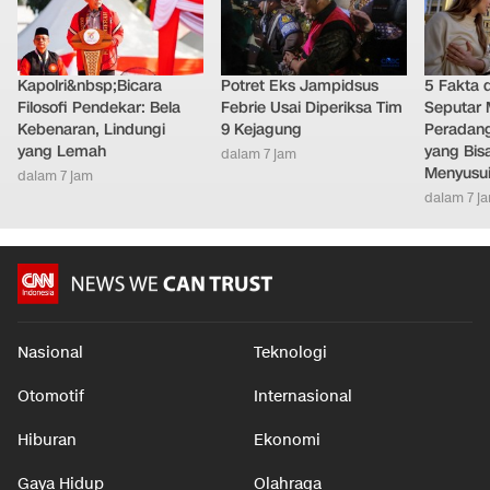
Kapolri&nbsp;Bicara
Potret Eks Jampidsus
5 Fakta 
Filosofi Pendekar: Bela
Febrie Usai Diperiksa Tim
Seputar M
Kebenaran, Lindungi
9 Kejagung
Peradang
yang Lemah
yang Bis
dalam 7 jam
Menyusu
dalam 7 jam
dalam 7 j
Nasional
Teknologi
Otomotif
Internasional
Hiburan
Ekonomi
Gaya Hidup
Olahraga