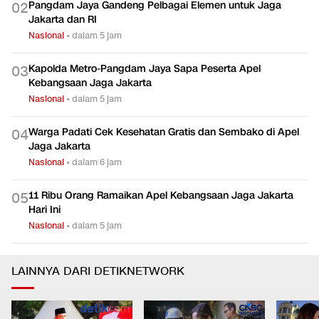
Pangdam Jaya Gandeng Pelbagai Elemen untuk Jaga
0
2
Jakarta dan RI
Nasional
•
dalam 5 jam
Kapolda Metro-Pangdam Jaya Sapa Peserta Apel
0
3
Kebangsaan Jaga Jakarta
Nasional
•
dalam 5 jam
Warga Padati Cek Kesehatan Gratis dan Sembako di Apel
0
4
Jaga Jakarta
Nasional
•
dalam 6 jam
11 Ribu Orang Ramaikan Apel Kebangsaan Jaga Jakarta
0
5
Hari Ini
Nasional
•
dalam 5 jam
LAINNYA DARI DETIKNETWORK