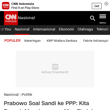
CNN Indonesia
Get
Find it on Play Store
Nasional
MENU
For You
Nasional
Internasional
Ekonomi
Olahraga
Teknolo
POPULER
Kekeringan
KMP Mutiara Sentosa
Febrie Adriansyah
Nasional
Politik
Prabowo Soal Sandi ke PPP: Kita