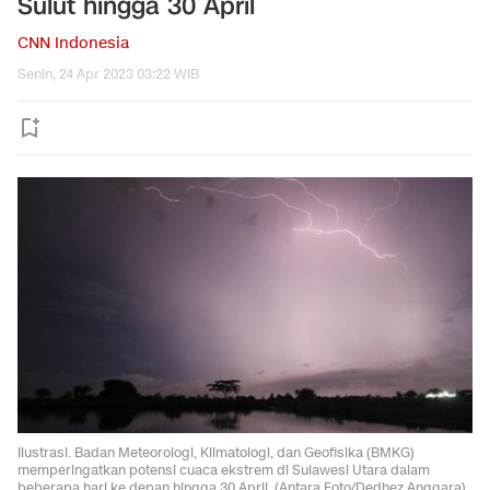
Sulut hingga 30 April
CNN Indonesia
Senin, 24 Apr 2023 03:22 WIB
Ilustrasi. Badan Meteorologi, Klimatologi, dan Geofisika (BMKG)
memperingatkan potensi cuaca ekstrem di Sulawesi Utara dalam
beberapa hari ke depan hingga 30 April. (Antara Foto/Dedhez Anggara)