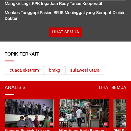
Mangkir Lagi, KPK Ingatkan Rudy Tanoe Kooperatif
Menkes Tanggapi Pasien BPJS Meninggal yang Sempat Dicibir
Dokter
LIHAT SEMUA
TOPIK TERKAIT
cuaca ekstrem
bmkg
sulawesi utara
ANALISIS
LIHAT SEMUA
Kenapa Banyak Lulusan
Membaca Arah Ekonomi
PMI Puli