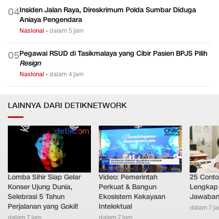
Insiden Jalan Raya, Direskrimum Polda Sumbar Diduga
0
4
Aniaya Pengendara
Nasional
•
dalam 5 jam
Pegawai RSUD di Tasikmalaya yang Cibir Pasien BPJS Pilih
0
5
Resign
Nasional
•
dalam 4 jam
LAINNYA DARI DETIKNETWORK
Lomba Sihir Siap Gelar
Video: Pemerintah
25 Conto
Konser Ujung Dunia,
Perkuat & Bangun
Lengkap 
Selebrasi 5 Tahun
Ekosistem Kekayaan
Jawaban
Perjalanan yang Gokil!
Intelektual
dalam 7 j
dalam 7 jam
dalam 7 jam