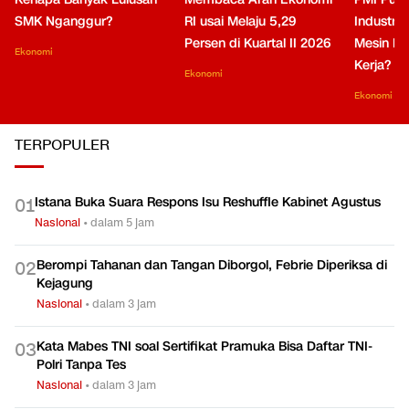
SMK Nganggur?
RI usai Melaju 5,29
Industri 
Persen di Kuartal II 2026
Mesin Pe
Ekonomi
Kerja?
Ekonomi
Ekonomi
TERPOPULER
Istana Buka Suara Respons Isu Reshuffle Kabinet Agustus
0
1
Nasional
•
dalam 5 jam
Berompi Tahanan dan Tangan Diborgol, Febrie Diperiksa di
0
2
Kejagung
Nasional
•
dalam 3 jam
Kata Mabes TNI soal Sertifikat Pramuka Bisa Daftar TNI-
0
3
Polri Tanpa Tes
Nasional
•
dalam 3 jam