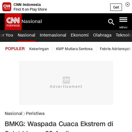
CNN Indonesia
Get
Find it on Play Store
Nasional
MENU
For You
Nasional
Internasional
Ekonomi
Olahraga
Teknolo
POPULER
Kekeringan
KMP Mutiara Sentosa
Febrie Adriansyah
Nasional
Peristiwa
BMKG: Waspada Cuaca Ekstrem di