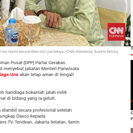
no resmi berpamitan dari partainya. (CNN Indonesia/ Ausirio Ndolu)
nan Pusat (DPP) Partai Gerakan
d menyebut jabatan Menteri Pariwisata
iaga Uno
akan tetap aman di tengah
eh Sandiaga bukanlah jatah milik
al di bidang yang ia geluti.
a diambil secara profesional setelah
G
" ungkap Dasco kepada
P
ns TV, Tendean, Jakarta Selatan, Senin