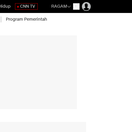
Hidup
CNN TV
RAGAM
Program Pemerintah