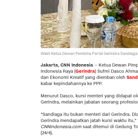
Wakil Ketua Dewan Pembina Partai Gerindra Sandiaga U
Jakarta, CNN Indonesia
--
Ketua Dewan Pimpi
Indonesia Raya (
Gerindra
) Sufmi Dasco Ahma
dan Ekonomi Kreatif yang diemban oleh
Sand
kabar kepindahannya ke PPP.
Menurut Dasco, kursi menteri yang didapat ol
Gerindra, melainkan jabatan seorang profesion
"Sandiaga itu bukan menteri dari Gerindra. Di
Gerindra mendapatkan jatah kursi waktu itu,
CNNIndonesia.com
saat ditemui di Gedung Tra
(24/4).