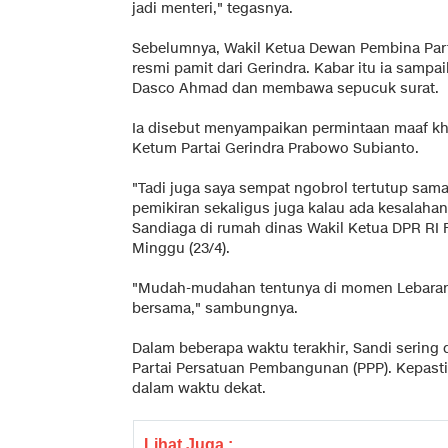
jadi menteri," tegasnya.
Sebelumnya, Wakil Ketua Dewan Pembina Part
resmi pamit dari Gerindra. Kabar itu ia sam
Dasco Ahmad dan membawa sepucuk surat.
Ia disebut menyampaikan permintaan maaf 
Ketum Partai Gerindra Prabowo Subianto.
"Tadi juga saya sempat ngobrol tertutup sa
pemikiran sekaligus juga kalau ada kesalahan
Sandiaga di rumah dinas Wakil Ketua DPR RI F
Minggu (23/4).
"Mudah-mudahan tentunya di momen Lebaran in
bersama," sambungnya.
Dalam beberapa waktu terakhir, Sandi sering
Partai Persatuan Pembangunan (PPP). Kepasti
dalam waktu dekat.
Lihat Juga :