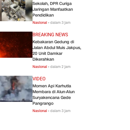
Sekolah, DPR Curiga
Jaringan Manfaatkan
Pendidikan
Nasional
•
dalam 3 jam
BREAKING NEWS
Kebakaran Gedung di
Jalan Abdul Muis Jakpus,
20 Unit Damkar
Dikerahkan
Nasional
•
dalam 2 jam
VIDEO
Momen Api Karhutla
Membara di Alun-Alun
Suryakencana Gede
Pangrango
Nasional
•
dalam 3 jam