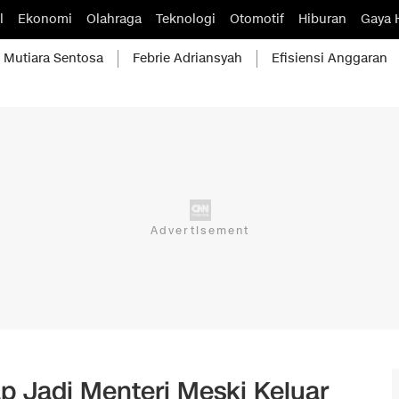
l
Ekonomi
Olahraga
Teknologi
Otomotif
Hiburan
Gaya 
Mutiara Sentosa
Febrie Adriansyah
Efisiensi Anggaran
p Jadi Menteri Meski Keluar