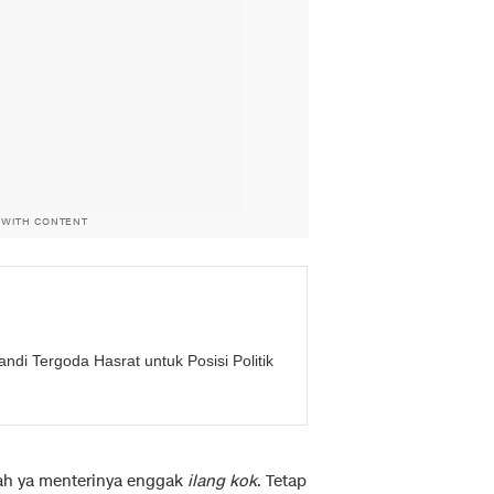
 WITH CONTENT
ndi Tergoda Hasrat untuk Posisi Politik
ndah ya menterinya enggak
ilang kok
. Tetap