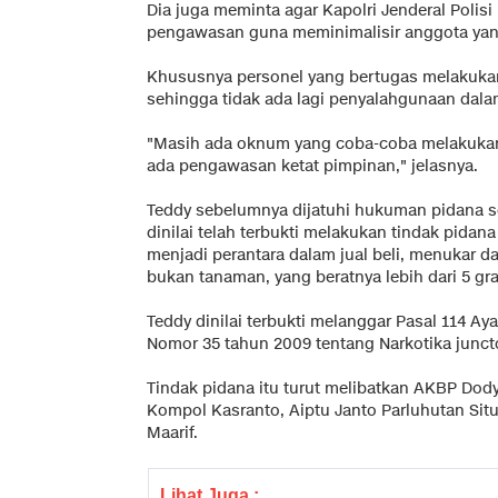
Dia juga meminta agar Kapolri Jenderal Polis
pengawasan guna meminimalisir anggota yan
Khususnya personel yang bertugas melakuka
sehingga tidak ada lagi penyalahgunaan dal
"Masih ada oknum yang coba-coba melakuka
ada pengawasan ketat pimpinan," jelasnya.
Teddy sebelumnya dijatuhi hukuman pidana s
dinilai telah terbukti melakukan tindak pidan
menjadi perantara dalam jual beli, menukar 
bukan tanaman, yang beratnya lebih dari 5 gr
Teddy dinilai terbukti melanggar Pasal 114 A
Nomor 35 tahun 2009 tentang Narkotika juncto
Tindak pidana itu turut melibatkan AKBP Dody 
Kompol Kasranto, Aiptu Janto Parluhutan S
Maarif.
Lihat Juga :