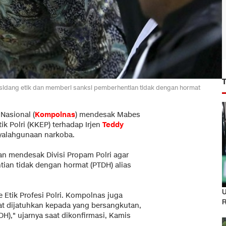
idang etik dan memberi sanksi pemberhentian tidak dengan hormat
Nasional (
Kompolnas
) mendesak Mabes
k Polri (KKEP) terhadap Irjen
Teddy
nyalahgunaan narkoba.
n mendesak Divisi Propam Polri agar
tian tidak dengan hormat (PTDH) alias
U
Etik Profesi Polri. Kompolnas juga
R
t dijatuhkan kepada yang bersangkutan,
H)," ujarnya saat dikonfirmasi, Kamis