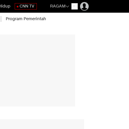
Hidup
CNN TV
RAGAM
Program Pemerintah