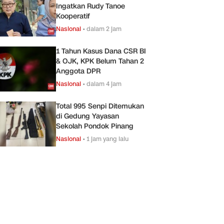
Ingatkan Rudy Tanoe
Kooperatif
Nasional
•
dalam 2 jam
1 Tahun Kasus Dana CSR BI
& OJK, KPK Belum Tahan 2
Anggota DPR
Nasional
•
dalam 4 jam
Total 995 Senpi Ditemukan
di Gedung Yayasan
Sekolah Pondok Pinang
Nasional
•
1 jam yang lalu