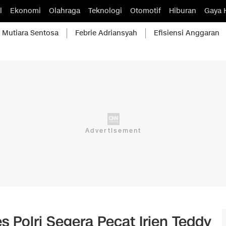
l
Ekonomi
Olahraga
Teknologi
Otomotif
Hiburan
Gaya 
Mutiara Sentosa
Febrie Adriansyah
Efisiensi Anggaran
Polri Segera Pecat Irjen Teddy