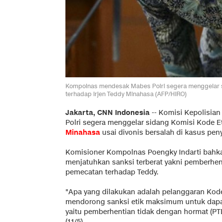
Kompolnas mendesak Mabes Polri segera menggelar s
terhadap Irjen Teddy Minahasa (AFP/HIRO)
Jakarta, CNN Indonesia
--
Komisi Kepolisian 
Polri segera menggelar sidang Komisi Kode Eti
Minahasa
usai divonis bersalah di kasus pe
Komisioner Kompolnas Poengky Indarti bahka
menjatuhkan sanksi terberat yakni pemberhen
pemecatan terhadap Teddy.
"Apa yang dilakukan adalah pelanggaran Kode 
mendorong sanksi etik maksimum untuk dapa
yaitu pemberhentian tidak dengan hormat (PTD
(11/5).