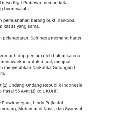
i Listyo Sigit Prabowo memperketat
g bermasalah.
n pemusnahan barang bukti narkoba,
am kasus yang sama.
n pelanggaran. Sehingga memang harus
eumur hidup penjara oleh hakim karena
a menawarkan untuk dijual, menjual,
dan menyerahkan Narkotika Golongan I
am.
yat (2) Undang-Undang Republik Indonesia
 Pasal 55 Ayat (1) ke-1 KUHP.
Prawiranegara, Linda Pujiastuti,
itumorang, Muhammad Nasir, dan Syamsul