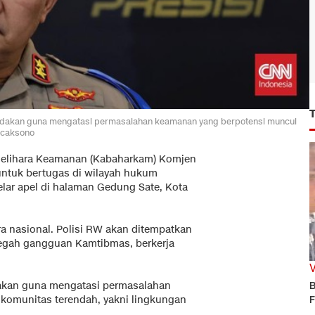
iadakan guna mengatasi permasalahan keamanan yang berpotensi muncul
icaksono
elihara Keamanan (Kabaharkam) Komjen
ntuk bertugas di wilayah hukum
lar apel di halaman Gedung Sate, Kota
ra nasional. Polisi RW akan ditempatkan
cegah gangguan Kamtibmas, berkerja
dakan guna mengatasi permasalahan
B
 komunitas terendah, yakni lingkungan
F