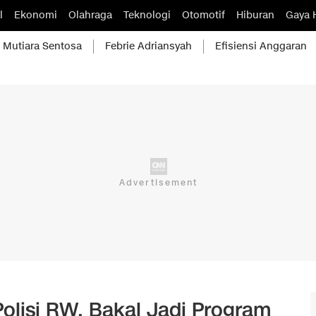
l
Ekonomi
Olahraga
Teknologi
Otomotif
Hiburan
Gaya 
Mutiara Sentosa
Febrie Adriansyah
Efisiensi Anggaran
olisi RW, Bakal Jadi Program