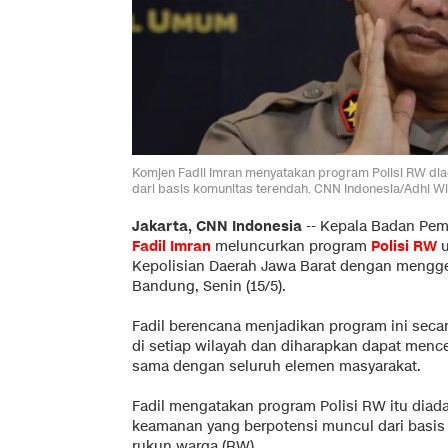
Komjen Fadil Imran menyatakan program Polisi RW d
dari basis komunitas terendah. CNN Indonesia/Adhi W
Jakarta, CNN Indonesia
--
Kepala Badan Pem
Fadil Imran
meluncurkan program
Polisi RW
u
Kepolisian Daerah Jawa Barat dengan mengge
Bandung, Senin (15/5).
Fadil berencana menjadikan program ini seca
di setiap wilayah dan diharapkan dapat men
sama dengan seluruh elemen masyarakat.
Fadil mengatakan program Polisi RW itu dia
keamanan yang berpotensi muncul dari basis
rukun warga (RW).