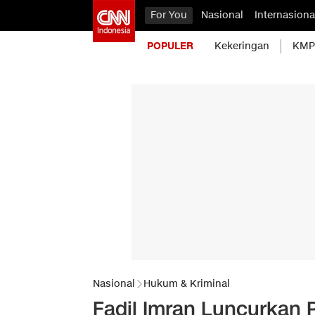
For You
Nasional
Internasiona
POPULER
Kekeringan
KMP 
Nasional
Hukum & Kriminal
Fadil Imran Luncurkan P