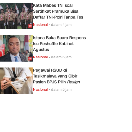
Kata Mabes TNI soal
Sertifikat Pramuka Bisa
Daftar TNI-Polri Tanpa Tes
Nasional
•
dalam 4 jam
Istana Buka Suara Respons
Isu Reshuffle Kabinet
Agustus
Nasional
•
dalam 6 jam
Pegawai RSUD di
Tasikmalaya yang Cibir
Pasien BPJS Pilih
Resign
Nasional
•
dalam 5 jam