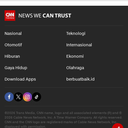
Nasional
Teknologi
Otomotif
Internasional
Hiburan
Ekonomi
Gaya Hidup
Olahraga
Download Apps
berbuatbaik.id
©2026 Trans Media, CNN name, logo and all associated elements (R) and ©
2026 Cable News Network, Inc. A Time Warner Company. All rights reserved.
CNN and the CNN logo are registered marks of Cable News Network, Inc.,
displayed with permission.