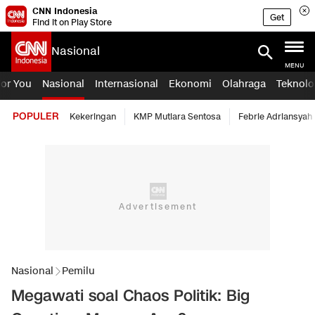
CNN Indonesia
Get
Find it on Play Store
Nasional
MENU
For You
Nasional
Internasional
Ekonomi
Olahraga
Teknolo
POPULER
Kekeringan
KMP Mutiara Sentosa
Febrie Adriansyah
Nasional
Pemilu
Megawati soal Chaos Politik: Big