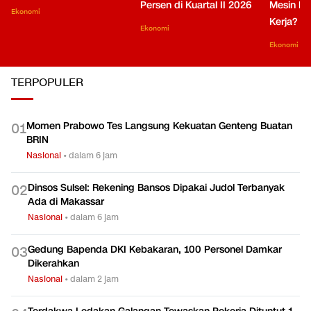
Persen di Kuartal II 2026
Mesin Pe
Ekonomi
Kerja?
Ekonomi
Ekonomi
TERPOPULER
Momen Prabowo Tes Langsung Kekuatan Genteng Buatan
0
1
BRIN
Nasional
•
dalam 6 jam
Dinsos Sulsel: Rekening Bansos Dipakai Judol Terbanyak
0
2
Ada di Makassar
Nasional
•
dalam 6 jam
Gedung Bapenda DKI Kebakaran, 100 Personel Damkar
0
3
Dikerahkan
Nasional
•
dalam 2 jam