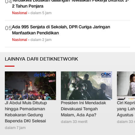
Terdakwa Ledakan Galangan Tewaskan Pekerja Dituntut 1-
0
4
2 Tahun Penjara
Nasional
•
dalam 5 jam
Ada 995 Senjata di Sekolah, DPR Curiga Jaringan
0
5
Manfaatkan Pendidikan
Nasional
•
dalam 2 jam
LAINNYA DARI DETIKNETWORK
Jl Abdul Muis Ditutup
Presiden Ini Mendadak
Ciri Kep
hingga Pemadaman
Dievakuasi Tengah
yang Lahi
Kebakaran Gedung
Malam, Ada Apa?
Agustus
Bapenda DKI Selesai
dalam 33 menit
dalam 33 
dalam 7 jam