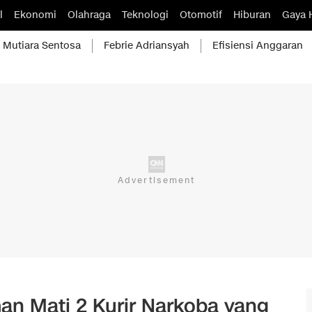
l
Ekonomi
Olahraga
Teknologi
Otomotif
Hiburan
Gaya 
Mutiara Sentosa
Febrie Adriansyah
Efisiensi Anggaran
n Mati 2 Kurir Narkoba yang