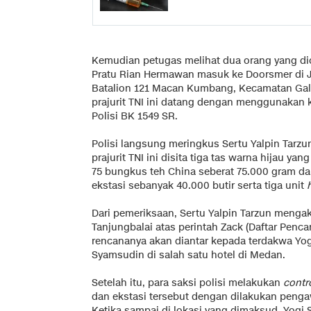
Kemudian petugas melihat dua orang yang dicu
Pratu Rian Hermawan masuk ke Doorsmer di 
Batalion 121 Macan Kumbang, Kecamatan Gal
prajurit TNI ini datang dengan menggunakan
Polisi BK 1549 SR.
Polisi langsung meringkus Sertu Yalpin Tarz
prajurit TNI ini disita tiga tas warna hijau ya
75 bungkus teh China seberat 75.000 gram dan
ekstasi sebanyak 40.000 butir serta tiga unit
Dari pemeriksaan, Sertu Yalpin Tarzun menga
Tanjungbalai atas perintah Zack (Daftar Penca
rencananya akan diantar kepada terdakwa Yog
Syamsudin di salah satu hotel di Medan.
Setelah itu, para saksi polisi melakukan
contro
dan ekstasi tersebut dengan dilakukan peng
Ketika sampai di lokasi yang dimaksud, Yogi