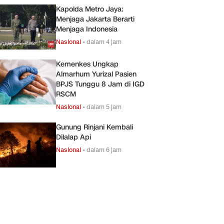
Kapolda Metro Jaya:
Menjaga Jakarta Berarti
Menjaga Indonesia
Nasional
•
dalam 4 jam
Kemenkes Ungkap
Almarhum Yurizal Pasien
BPJS Tunggu 8 Jam di IGD
RSCM
Nasional
•
dalam 5 jam
Gunung Rinjani Kembali
Dilalap Api
Nasional
•
dalam 6 jam