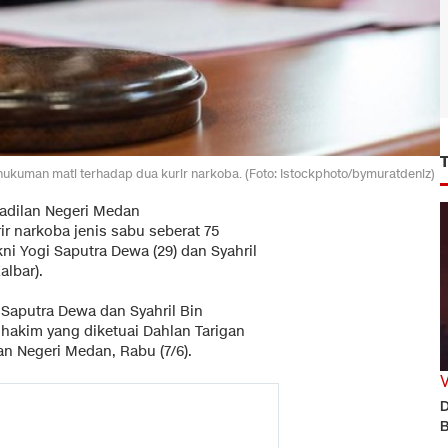
ukuman mati terhadap dua kurir narkoba. (Foto: Istockphoto/bymuratdeniz)
adilan Negeri Medan
ir narkoba jenis sabu seberat 75
kni Yogi Saputra Dewa (29) dan Syahril
albar).
Saputra Dewa dan Syahril Bin
 hakim yang diketuai Dahlan Tarigan
n Negeri Medan, Rabu (7/6).
D
B