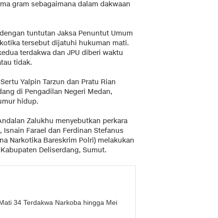
 lima gram sebagaimana dalam dakwaan
a dengan tuntutan Jaksa Penuntut Umum
otika tersebut dijatuhi hukuman mati.
edua terdakwa dan JPU diberi waktu
tau tidak.
 Sertu Yalpin Tarzun dan Pratu Rian
dang di Pengadilan Negeri Medan,
umur hidup.
ndalan Zalukhu menyebutkan perkara
, Isnain Farael dan Ferdinan Stefanus
ana Narkotika Bareskrim Polri) melakukan
i Kabupaten Deliserdang, Sumut.
Mati 34 Terdakwa Narkoba hingga Mei