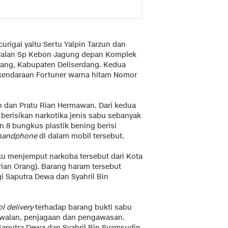
rigai yaitu Sertu Yalpin Tarzun dan
Jalan Sp Kebon Jagung depan Komplek
ang, Kabupaten Deliserdang. Kedua
 kendaraan Fortuner warna hitam Nomor
un dan Pratu Rian Hermawan. Dari kedua
ng berisikan narkotika jenis sabu sebanyak
 8 bungkus plastik bening berisi
handphone
di dalam mobil tersebut.
ku menjemput narkoba tersebut dari Kota
rian Orang). Barang haram tersebut
i Saputra Dewa dan Syahril Bin
l delivery
terhadap barang bukti sabu
awalan, penjagaan dan pengawasan.
 Saputra Dewa dan Syahril Bin Syamsudin