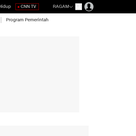
Hidup
CNN TV
RAGAM
Program Pemerintah