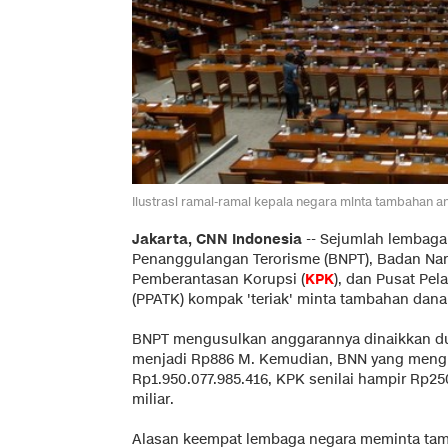
Ilustrasi ramai-ramai kepala negara minta tambahan
Jakarta, CNN Indonesia
--
Sejumlah lembaga 
Penanggulangan Terorisme (BNPT), Badan Nark
Pemberantasan Korupsi (
KPK
), dan Pusat Pe
(PPATK) kompak 'teriak' minta tambahan dan
BNPT mengusulkan anggarannya dinaikkan dua
menjadi Rp886 M. Kemudian, BNN yang meng
Rp1.950.077.985.416, KPK senilai hampir Rp25
miliar.
Alasan keempat lembaga negara meminta tam