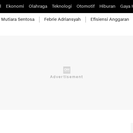
l
Ekonomi
Olahraga
Teknologi
Otomotif
Hiburan
Gaya 
Mutiara Sentosa
Febrie Adriansyah
Efisiensi Anggaran