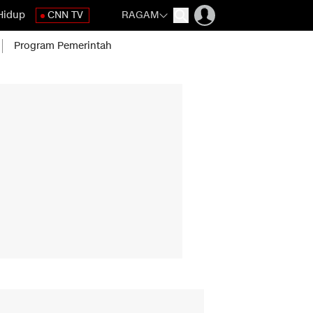
Hidup
CNN TV
RAGAM
Program Pemerintah