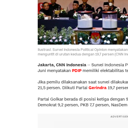
Ilustrasi. Survei Indonesia Political Opinion menyataka
menguntit di urutan kedua dengan 19,7 persen (CNN In
Jakarta, CNN Indonesia
--
Survei Indonesia P
Juni menyatakan
PDIP
memiliki elektabilitas t
Jika pemilu dilaksanakan saat survei dilakuk
21,5 persen. Diikuti Partai
Gerindra
19,7 perse
Partai Golkar berada di posisi ketiga dengan 9
Demokrat 9,2 persen, PKB 7,7 persen, NasDem 
ADVERTISE