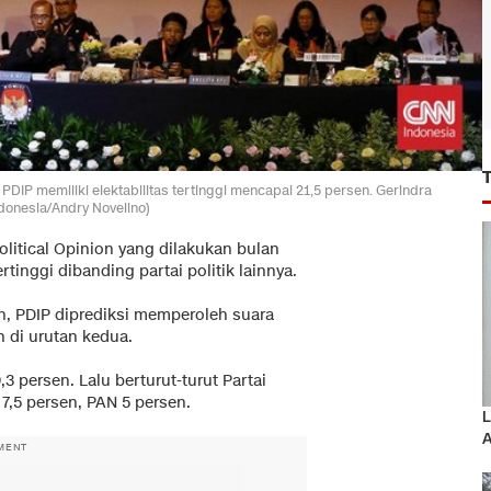
n PDIP memiliki elektabilitas tertinggi mencapai 21,5 persen. Gerindra
donesia/Andry Novelino)
olitical Opinion yang dilakukan bulan
ertinggi dibanding partai politik lainnya.
an, PDIP diprediksi memperoleh suara
n di urutan kedua.
,3 persen. Lalu berturut-turut Partai
7,5 persen, PAN 5 persen.
L
A
MENT