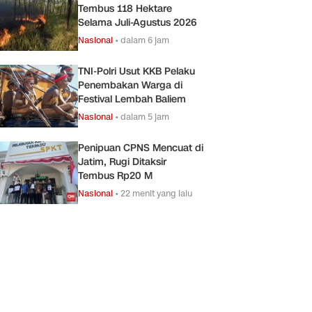
Tembus 118 Hektare
Selama Juli-Agustus 2026
Nasional
•
dalam 6 jam
TNI-Polri Usut KKB Pelaku
Penembakan Warga di
Festival Lembah Baliem
Nasional
•
dalam 5 jam
Penipuan CPNS Mencuat di
Jatim, Rugi Ditaksir
Tembus Rp20 M
Nasional
•
22 menit yang lalu