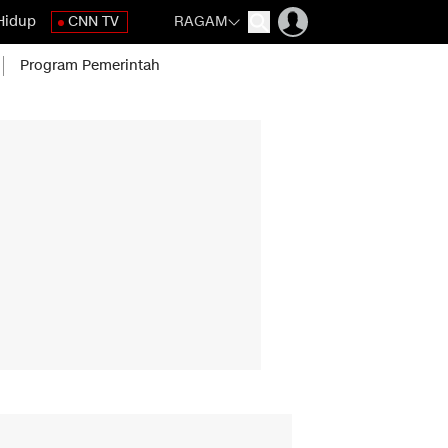
Hidup
CNN TV
RAGAM
Program Pemerintah