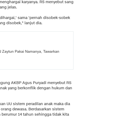
 menghargai karyanya. RS menyebut sang
ang jelas.
k dihargai,' sama 'pernah disobek-sobek
ng disobek," lanjut dia.
Al Zaytun Pakai Namanya, Tawarkan
ggung AKBP Agus Puryadi menyebut RS
n anak yang berkonflik dengan hukum dan
kan UU sistem peradilan anak maka dia
 orang dewasa. Berdasarkan sistem
 berumur 14 tahun sehingga tidak kita