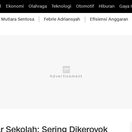
l
Ekonomi
Olahraga
Teknologi
Otomotif
Hiburan
Gaya 
Mutiara Sentosa
Febrie Adriansyah
Efisiensi Anggaran
 Sekolah: Sering Dikeroyok