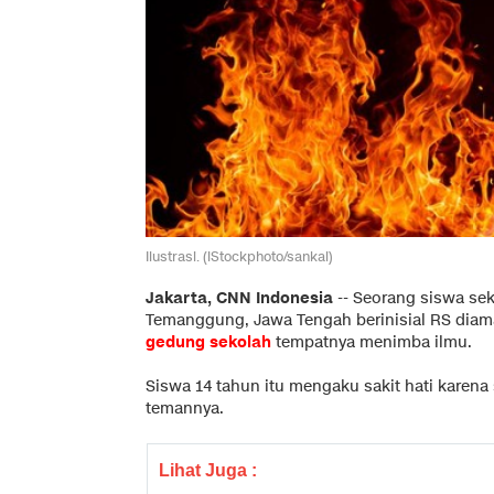
Ilustrasi. (iStockphoto/sankai)
Jakarta, CNN Indonesia
--
Seorang siswa se
Temanggung, Jawa Tengah berinisial RS diam
gedung sekolah
tempatnya menimba ilmu.
Siswa 14 tahun itu mengaku sakit hati karena 
temannya.
Lihat Juga :