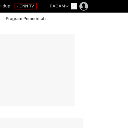
Hidup
CNN TV
RAGAM
Program Pemerintah