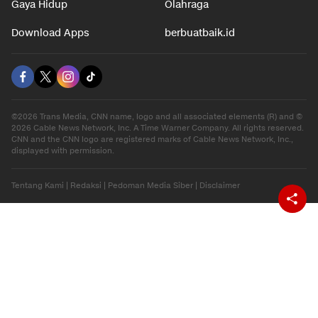
Gaya Hidup
Olahraga
Download Apps
berbuatbaik.id
©2026 Trans Media, CNN name, logo and all associated elements (R) and ©
2026 Cable News Network, Inc. A Time Warner Company. All rights reserved.
CNN and the CNN logo are registered marks of Cable News Network, Inc.,
displayed with permission.
Tentang Kami
|
Redaksi
|
Pedoman Media Siber
|
Disclaimer