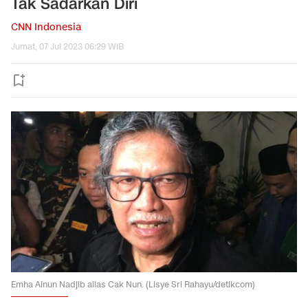
Tak Sadarkan Diri
CNN Indonesia
Jumat, 07 Jul 2023 06:29 WIB
Emha Ainun Nadjib alias Cak Nun. (Lisye Sri Rahayu/detikcom)