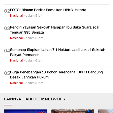
FOTO: Ribuan Pesilat Ramaikan HBKB Jakarta
0
2
Nasional
•
dalam 5 jam
Pendiri Yayasan Sekolah Harapan Ibu Buka Suara soal
0
3
Temuan 995 Senjata
Nasional
•
dalam 6 jam
Sumenep Siapkan Lahan 7,1 Hektare Jadi Lokasi Sekolah
0
4
Rakyat Permanen
Nasional
•
dalam 6 jam
Duga Penebangan 10 Pohon Terencana, DPRD Bandung
0
5
Desak Langkah Hukum
Nasional
•
dalam 3 jam
LAINNYA DARI DETIKNETWORK