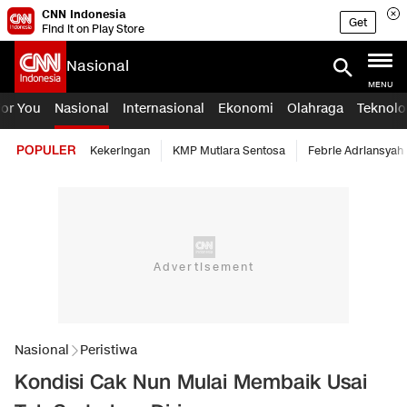
CNN Indonesia
Get
Find it on Play Store
Nasional
MENU
For You
Nasional
Internasional
Ekonomi
Olahraga
Teknolo
POPULER
Kekeringan
KMP Mutiara Sentosa
Febrie Adriansyah
Nasional
Peristiwa
Kondisi Cak Nun Mulai Membaik Usai