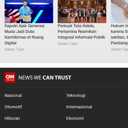
Kapolri Ajak Generasi
Perkuat Tata Kelola,
Hukum Ist
Muda Jadi Duta
Pertamina Resmikan
karena S
Kamtibmas di Ruang
Integrasi Informasi Publik
sakitan, 
Digital
Pandang
dalam 7 jam
dalam 7 jam
dalam 7 j
Nasional
Teknologi
Otomotif
Internasional
Hiburan
Ekonomi