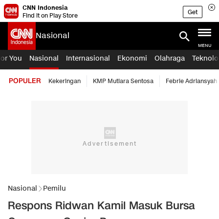
CNN Indonesia
Get
Find it on Play Store
Nasional
MENU
For You
Nasional
Internasional
Ekonomi
Olahraga
Teknolo
POPULER
Kekeringan
KMP Mutiara Sentosa
Febrie Adriansyah
Nasional
Pemilu
Respons Ridwan Kamil Masuk Bursa