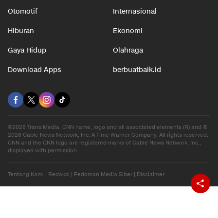
Otomotif
Internasional
Hiburan
Ekonomi
Gaya Hidup
Olahraga
Download Apps
berbuatbaik.id
©2026 Trans Media, CNN name, logo and all associated elements (R) and ©
2026 Cable News Network, Inc. A Time Warner Company. All rights reserved.
CNN and the CNN logo are registered marks of Cable News Network, Inc.,
displayed with permission.
Tentang Kami
|
Redaksi
|
Pedoman Media Siber
|
Disclaimer