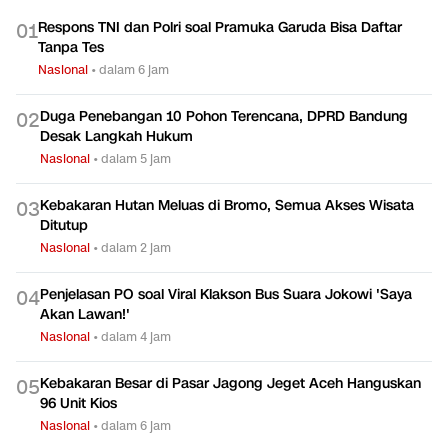
Respons TNI dan Polri soal Pramuka Garuda Bisa Daftar
0
1
Tanpa Tes
Nasional
•
dalam 6 jam
Duga Penebangan 10 Pohon Terencana, DPRD Bandung
0
2
Desak Langkah Hukum
Nasional
•
dalam 5 jam
Kebakaran Hutan Meluas di Bromo, Semua Akses Wisata
0
3
Ditutup
Nasional
•
dalam 2 jam
Penjelasan PO soal Viral Klakson Bus Suara Jokowi 'Saya
0
4
Akan Lawan!'
Nasional
•
dalam 4 jam
Kebakaran Besar di Pasar Jagong Jeget Aceh Hanguskan
0
5
96 Unit Kios
Nasional
•
dalam 6 jam