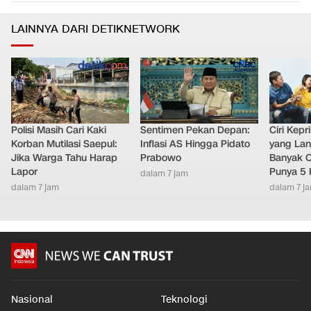
LAINNYA DARI DETIKNETWORK
Polisi Masih Cari Kaki
Sentimen Pekan Depan:
Ciri Kep
Korban Mutilasi Saepul:
Inflasi AS Hingga Pidato
yang Lan
Jika Warga Tahu Harap
Prabowo
Banyak O
Lapor
Punya 5 
dalam 7 jam
dalam 7 jam
dalam 7 j
Nasional
Teknologi