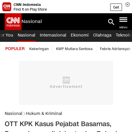
CNN Indonesia
Get
Find it on Play Store
Nasional
MENU
For You
Nasional
Internasional
Ekonomi
Olahraga
Teknolo
POPULER
Kekeringan
KMP Mutiara Sentosa
Febrie Adriansyah
Nasional
Hukum & Kriminal
OTT KPK Kasus Pejabat Basarnas,