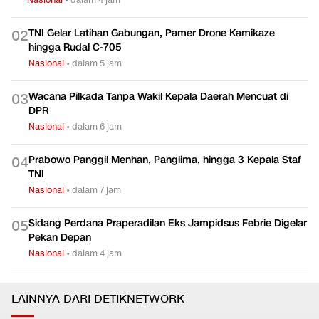
TNI Gelar Latihan Gabungan, Pamer Drone Kamikaze
0
2
hingga Rudal C-705
Nasional
•
dalam 5 jam
Wacana Pilkada Tanpa Wakil Kepala Daerah Mencuat di
0
3
DPR
Nasional
•
dalam 6 jam
Prabowo Panggil Menhan, Panglima, hingga 3 Kepala Staf
0
4
TNI
Nasional
•
dalam 7 jam
Sidang Perdana Praperadilan Eks Jampidsus Febrie Digelar
0
5
Pekan Depan
Nasional
•
dalam 4 jam
LAINNYA DARI DETIKNETWORK