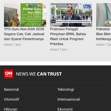
TPG Guru Non-ASN 2026
Prabowo Panggil
Psikiate
Segera Cair, Cek Jadwal
Pimpinan BRIN, Bahas
Bisa Bik
dan Syarat Penerimanya
Riset Untuk Program
Kehilang
Prioritas
dalam 7 jam
dalam 7 j
dalam 7 jam
Nasional
Teknologi
Otomotif
Internasional
Hiburan
Ekonomi