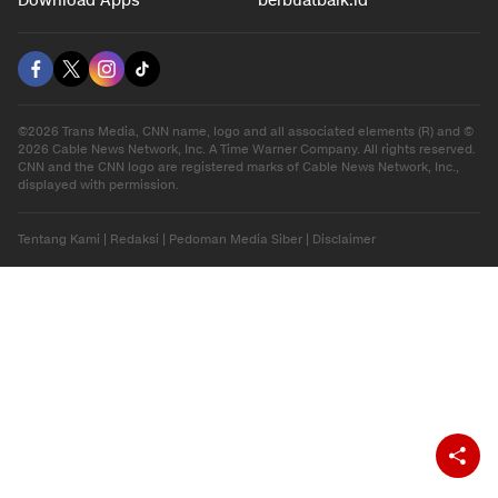
Download Apps
berbuatbaik.id
©2026 Trans Media, CNN name, logo and all associated elements (R) and ©
2026 Cable News Network, Inc. A Time Warner Company. All rights reserved.
CNN and the CNN logo are registered marks of Cable News Network, Inc.,
displayed with permission.
Tentang Kami
|
Redaksi
|
Pedoman Media Siber
|
Disclaimer