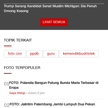
Trump Serang Kandidat Senat Muslim Michigan: Dia Penuh
Omong Kosong
LIHAT SEMUA
TOPIK TERKAIT
foto cnn
ppdb
guru
kemendikbudristek
FOTO
TERPOPULER
FOTO: Polandia Bangun Patung Bunda Maria Terbesar di
0
1
Eropa
Gaya Hidup
•
dalam 6 jam
FOTO: Jalintim Palembang Jambi Lumpuh Dua Pekan
0
2