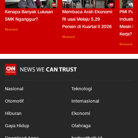
Kenapa Banyak Lulusan
Membaca Arah Ekonomi
PMI Puli
SMK Nganggur?
RI usai Melaju 5,29
Industri 
Persen di Kuartal II 2026
Mesin Pe
Ekonomi
Kerja?
Ekonomi
Ekonomi
Nasional
Teknologi
Otomotif
Internasional
Hiburan
Ekonomi
Gaya Hidup
Olahraga