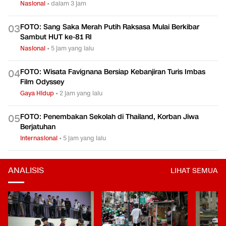
Nasional
•
dalam 3 jam
FOTO: Sang Saka Merah Putih Raksasa Mulai Berkibar
0
3
Sambut HUT ke-81 RI
Nasional
•
5 jam yang lalu
FOTO: Wisata Favignana Bersiap Kebanjiran Turis Imbas
0
4
Film Odyssey
Gaya Hidup
•
2 jam yang lalu
FOTO: Penembakan Sekolah di Thailand, Korban Jiwa
0
5
Berjatuhan
Internasional
•
5 jam yang lalu
ANALISIS
LIHAT SEMUA