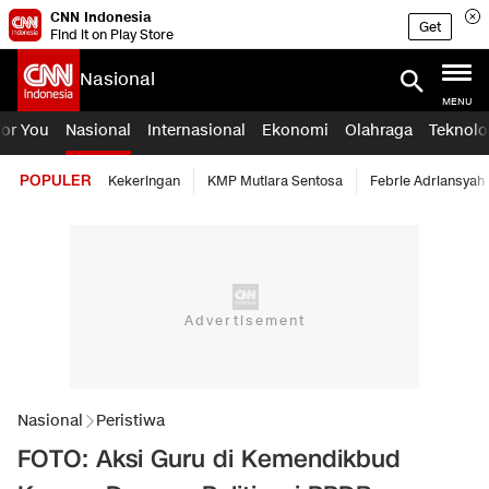
CNN Indonesia
Get
Find it on Play Store
Nasional
MENU
For You
Nasional
Internasional
Ekonomi
Olahraga
Teknolo
POPULER
Kekeringan
KMP Mutiara Sentosa
Febrie Adriansyah
Nasional
Peristiwa
FOTO: Aksi Guru di Kemendikbud