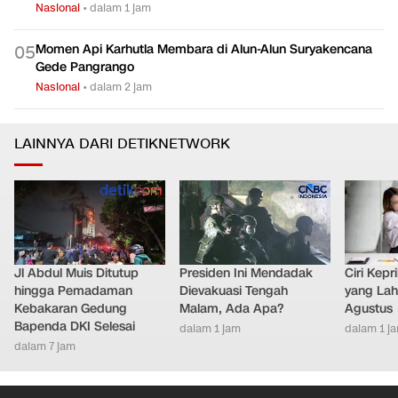
Nasional
•
dalam 1 jam
Momen Api Karhutla Membara di Alun-Alun Suryakencana
0
5
Gede Pangrango
Nasional
•
dalam 2 jam
LAINNYA DARI DETIKNETWORK
Jl Abdul Muis Ditutup
Presiden Ini Mendadak
Ciri Kep
hingga Pemadaman
Dievakuasi Tengah
yang Lahi
Kebakaran Gedung
Malam, Ada Apa?
Agustus
Bapenda DKI Selesai
dalam 1 jam
dalam 1 j
dalam 7 jam