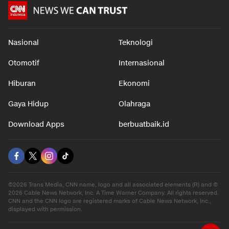
Nasional
Teknologi
Otomotif
Internasional
Hiburan
Ekonomi
Gaya Hidup
Olahraga
Download Apps
berbuatbaik.id
©2026 Trans Media, CNN name, logo and all associated elements (R) and ©
2026 Cable News Network, Inc. A Time Warner Company. All rights reserved.
CNN and the CNN logo are registered marks of Cable News Network, Inc.,
displayed with permission.