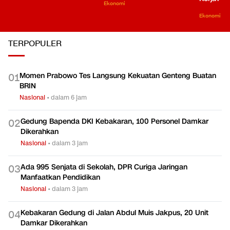
Ekonomi
Ekonomi
TERPOPULER
Momen Prabowo Tes Langsung Kekuatan Genteng Buatan
0
1
BRIN
Nasional
•
dalam 6 jam
Gedung Bapenda DKI Kebakaran, 100 Personel Damkar
0
2
Dikerahkan
Nasional
•
dalam 3 jam
Ada 995 Senjata di Sekolah, DPR Curiga Jaringan
0
3
Manfaatkan Pendidikan
Nasional
•
dalam 3 jam
Kebakaran Gedung di Jalan Abdul Muis Jakpus, 20 Unit
0
4
Damkar Dikerahkan