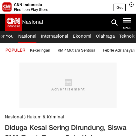
CNN Indonesia
Get
Find it on Play Store
Nasional
MENU
For You
Nasional
Internasional
Ekonomi
Olahraga
Teknolo
POPULER
Kekeringan
KMP Mutiara Sentosa
Febrie Adriansyah
Nasional
Hukum & Kriminal
Diduga Kesal Sering Dirundung, Siswa